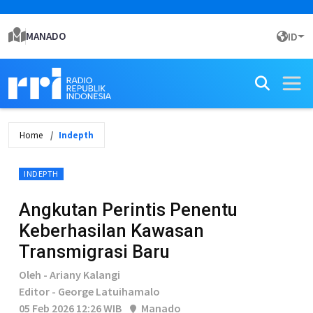
MANADO
ID
Home
Indepth
INDEPTH
Angkutan Perintis Penentu
Keberhasilan Kawasan
Transmigrasi Baru
Oleh - Ariany Kalangi
Editor - George Latuihamalo
05 Feb 2026 12:26 WIB
Manado