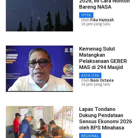
2026, Ini Cara Nonton
Bareng NASA
IPTEK
Oleh
Fika Hamzah
16 jam yang lalu
Kemenag Sulut
Matangkan
Pelaksanaan GEBER
MAS di 294 Masjid
ASTA CITA
Oleh
Noni Octavia
16 jam yang lalu
Lapas Tondano
Dukung Pendataan
Sensus Ekonomi 2026
oleh BPS Minahasa
REGIONAL