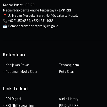
Kantor Pusat LPP RRI
Media radio berita online terpercaya - LPP RRI
📍 Jl. Medan Merdeka Barat No.4-5, Jakarta Pusat.
📞 +6221 350 0584, +6221 351 1086
📩 Pemberitaan: beritapro3@rri.go.id
Ketentuan
Kebijakan Privasi
Tentang Kami
Pedoman Media Siber
Peta Situs
Link Terkait
RRI Digital
Audio Library
RRI NET Streaming
PPID LPP RRI