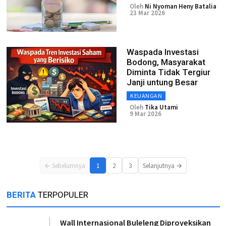
Oleh
Ni Nyoman Heny Batalia
23 Mar 2026
Waspada Investasi
Bodong, Masyarakat
Diminta Tidak Tergiur
Janji untung Besar
KEUANGAN
Oleh
Tika Utami
9 Mar 2026
← Sebelumnya
1
2
3
Selanjutnya →
BERITA
TERPOPULER
Wall Internasional Buleleng Diproyeksikan