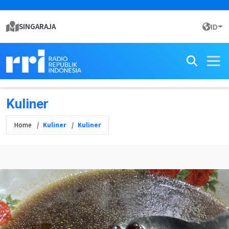
SINGARAJA
ID
Kuliner
Home
Kuliner
Kuliner