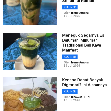
Sendiri di Rumah
KULINER
Oleh
Irene Amora
19 Jul 2026
Meneguk Segarnya Es
Daluman, Minuman
Tradisional Bali Kaya
Manfaat
KULINER
Oleh
Irene Amora
19 Jul 2026
Kenapa Donat Banyak
Digemari? Ini Alasannya
KULINER
Oleh
Irnawati Giri
16 Jul 2026