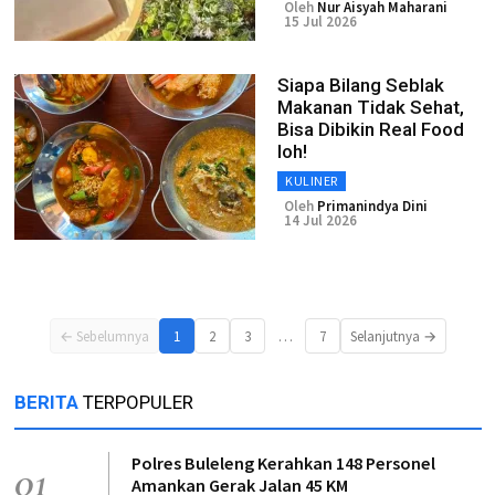
Oleh
Nur Aisyah Maharani
15 Jul 2026
Siapa Bilang Seblak
Makanan Tidak Sehat,
Bisa Dibikin Real Food
loh!
KULINER
Oleh
Primanindya Dini
14 Jul 2026
…
← Sebelumnya
1
2
3
7
Selanjutnya →
BERITA
TERPOPULER
Polres Buleleng Kerahkan 148 Personel
01
Amankan Gerak Jalan 45 KM