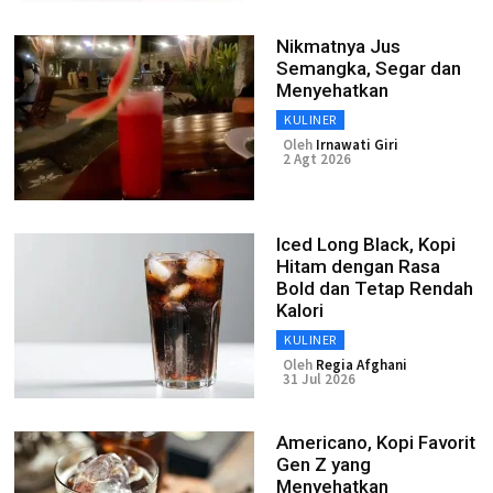
Nikmatnya Jus
Semangka, Segar dan
Menyehatkan
KULINER
Oleh
Irnawati Giri
2 Agt 2026
Iced Long Black, Kopi
Hitam dengan Rasa
Bold dan Tetap Rendah
Kalori
KULINER
Oleh
Regia Afghani
31 Jul 2026
Americano, Kopi Favorit
Gen Z yang
Menyehatkan