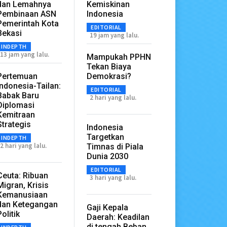
dan Lemahnya
Kemiskinan
Pembinaan ASN
Indonesia
Pemerintah Kota
EDITORIAL
Bekasi
19 jam yang lalu.
INDEPTH
13 jam yang lalu.
Mampukah PPHN
Tekan Biaya
Pertemuan
Demokrasi?
Indonesia-Tailan:
EDITORIAL
Babak Baru
2 hari yang lalu.
Diplomasi
Kemitraan
Strategis
Indonesia
Targetkan
INDEPTH
2 hari yang lalu.
Timnas di Piala
Dunia 2030
EDITORIAL
Ceuta: Ribuan
3 hari yang lalu.
Migran, Krisis
Kemanusiaan
dan Ketegangan
Gaji Kepala
Politik
Daerah: Keadilan
di tengah Beban