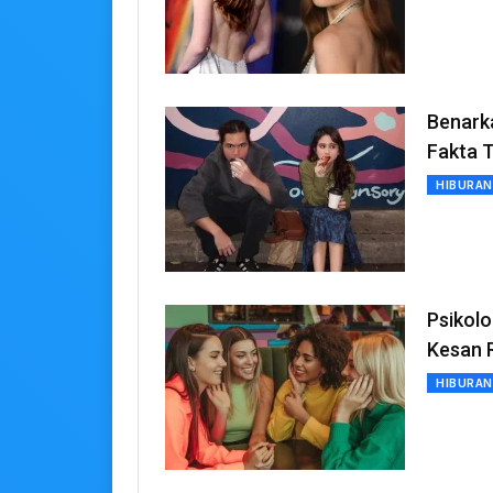
Benarka
Fakta 
HIBURAN
Psikol
Kesan 
HIBURAN