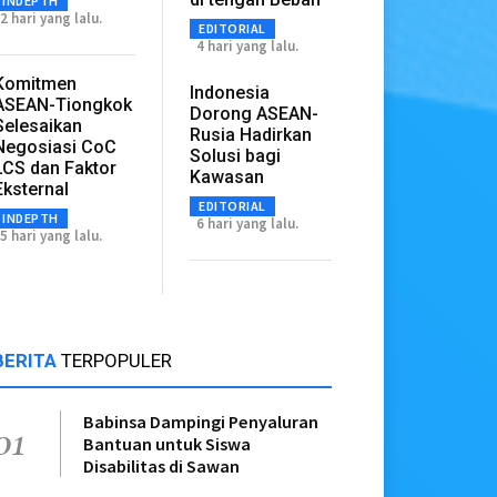
INDEPTH
2 hari yang lalu.
EDITORIAL
4 hari yang lalu.
Komitmen
Indonesia
ASEAN-Tiongkok
Dorong ASEAN-
Selesaikan
Rusia Hadirkan
Negosiasi CoC
Solusi bagi
LCS dan Faktor
Kawasan
Eksternal
EDITORIAL
INDEPTH
6 hari yang lalu.
5 hari yang lalu.
BERITA
TERPOPULER
Babinsa Dampingi Penyaluran
01
Bantuan untuk Siswa
Disabilitas di Sawan