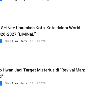
 SHINee Umumkan Kota-Kota dalam World
026-2027 “LiMiNaL”
Oleh
Tika Utami
29 Jul 2026
 Hwan Jadi Target Misterius di “Revival Man:
d"
Oleh
Tika Utami
29 Jul 2026