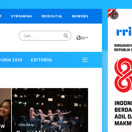
×
T
STREAMING
RRIDIGITAL
RRINEWS
ID
DUNIA 2026
EDITORIAL
ew
HIBURAN