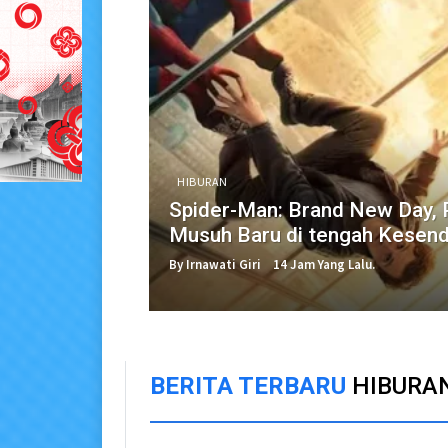
HIBURAN
Spider-Man: Brand New Day, 
Musuh Baru di tengah Kesend
By Irnawati Giri
14 Jam Yang Lalu.
BERITA TERBARU
HIBURA