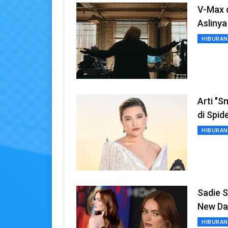
V-Max d
Aslinya
HIBURAN
Arti "S
di Spi
HIBURAN
Sadie S
New Da
HIBURAN