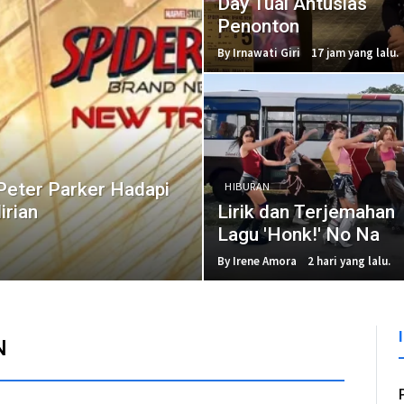
Day Tuai Antusias
Penonton
By Irnawati Giri
17 jam yang lalu.
Peter Parker Hadapi
HIBURAN
irian
Lirik dan Terjemahan
Lagu 'Honk!' No Na
By Irene Amora
2 hari yang lalu.
N