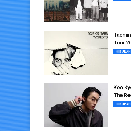
Taemin
Tour 2
HIBURAN
Koo Kyo
The Re
HIBURAN