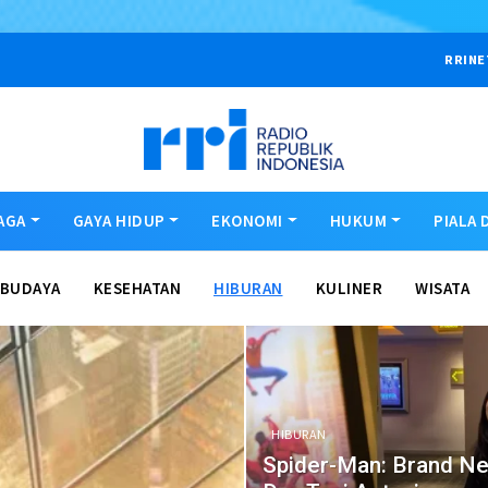
RRINE
AGA
GAYA HIDUP
EKONOMI
HUKUM
PIALA 
BUDAYA
KESEHATAN
HIBURAN
KULINER
WISATA
HIBURAN
Spider-Man: Brand N