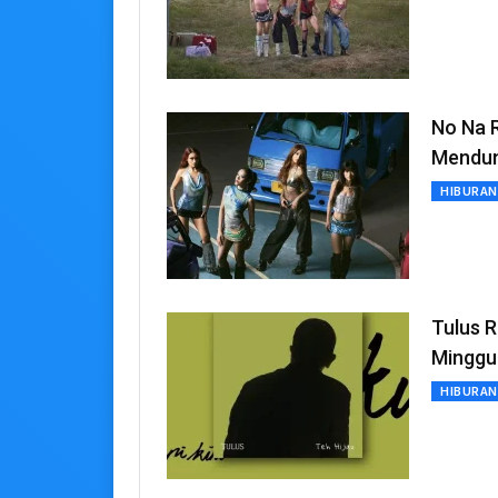
No Na R
Mendun
HIBURAN
Tulus R
Minggu 
HIBURAN