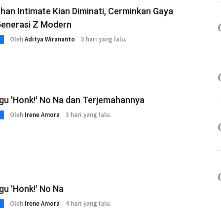
han Intimate Kian Diminati, Cerminkan Gaya
Generasi Z Modern
Oleh
Aditya Wirananto
3 hari yang lalu.
agu 'Honk!' No Na dan Terjemahannya
Oleh
Irene Amora
3 hari yang lalu.
agu 'Honk!' No Na
Oleh
Irene Amora
4 hari yang lalu.