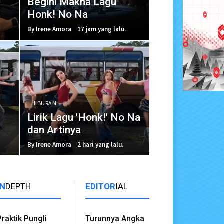
Begini Makna Lagu
Honk! No Na
By Irene Amora
17 jam yang lalu.
HIBURAN
Lirik Lagu 'Honk!' No Na
dan Artinya
By Irene Amora
2 hari yang lalu.
IN
DEPTH
EDITOR
IAL
Praktik Pungli
Turunnya Angka