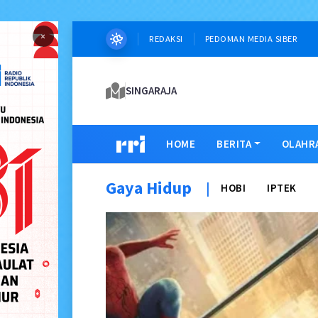
×
REDAKSI
PEDOMAN MEDIA SIBER
SINGARAJA
HOME
BERITA
OLAHR
Gaya Hidup
|
HOBI
IPTEK