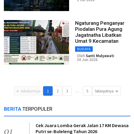
Ngaturang Penganyar
Piodalan Pura Agung
Jagatnatha Libatkan
Umat 9 Kecamatan
BUDAYA
Oleh
Santi Mulyawati
30 Jun 2026
…
← Sebelumnya
1
2
3
5
Selanjutnya →
BERITA
TERPOPULER
Cek Juara Lomba Gerak Jalan 17 KM Dewasa
01
Putri se-Buleleng Tahun 2026