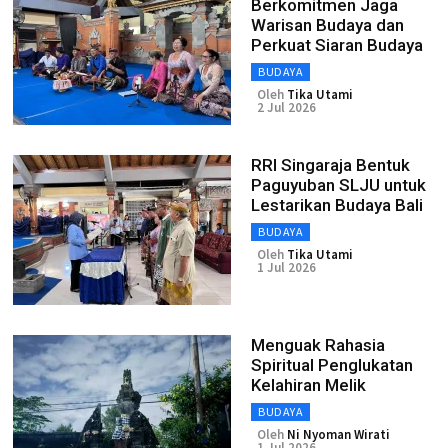
Berkomitmen Jaga
Warisan Budaya dan
Perkuat Siaran Budaya
BUDAYA
Oleh
Tika Utami
2 Jul 2026
RRI Singaraja Bentuk
Paguyuban SLJU untuk
Lestarikan Budaya Bali
BUDAYA
Oleh
Tika Utami
1 Jul 2026
Menguak Rahasia
Spiritual Penglukatan
Kelahiran Melik
BUDAYA
Oleh
Ni Nyoman Wirati
1 Jul 2026