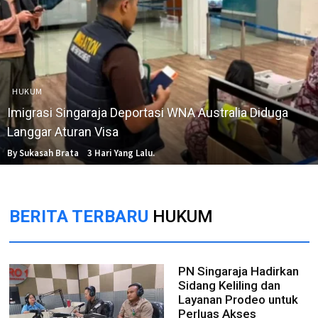
HUKUM
Imigrasi Singaraja Deportasi WNA Australia Diduga
Langgar Aturan Visa
By Sukasah Brata
3 Hari Yang Lalu.
BERITA TERBARU
HUKUM
PN Singaraja Hadirkan
Sidang Keliling dan
Layanan Prodeo untuk
Perluas Akses