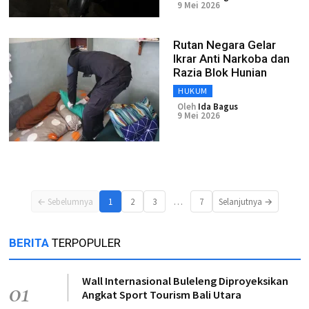
9 Mei 2026
Rutan Negara Gelar
Ikrar Anti Narkoba dan
Razia Blok Hunian
HUKUM
Oleh
Ida Bagus
9 Mei 2026
…
← Sebelumnya
1
2
3
7
Selanjutnya →
BERITA
TERPOPULER
Wall Internasional Buleleng Diproyeksikan
01
Angkat Sport Tourism Bali Utara