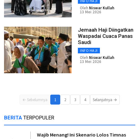
INFO HAJI
Oleh
Niswar Kullah
13 Mei 2026
Jemaah Haji Diingatkan
Waspadai Cuaca Panas
Saudi
INFO HAJI
Oleh
Niswar Kullah
13 Mei 2026
← Sebelumnya
1
2
3
4
Selanjutnya →
BERITA
TERPOPULER
Wajib Menang! Ini Skenario Lolos Timnas