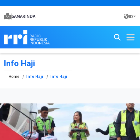
SAMARINDA
ID
Info Haji
Home
Info Haji
Info Haji