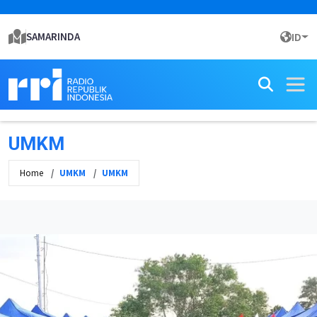
SAMARINDA
ID
UMKM
Home
UMKM
UMKM