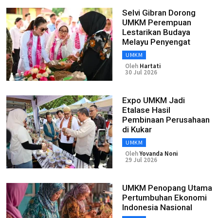
Selvi Gibran Dorong
UMKM Perempuan
Lestarikan Budaya
Melayu Penyengat
UMKM
Oleh
Hartati
30 Jul 2026
Expo UMKM Jadi
Etalase Hasil
Pembinaan Perusahaan
di Kukar
UMKM
Oleh
Yovanda Noni
29 Jul 2026
UMKM Penopang Utama
Pertumbuhan Ekonomi
Indonesia Nasional