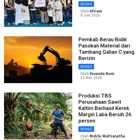
BISNIS
Oleh
Afriani
8 Jun 2026
Pemkab Berau Bidik
Pasokan Material dari
Tambang Galian C yang
Berizin
BISNIS
Oleh
Yovanda Noni
31 Mei 2026
Produksi TBS
Perusahaan Sawit
Kaltim Berhasil Kerek
Margin Laba Bersih 26
persen
BISNIS
Oleh
Ridzki Multianatha