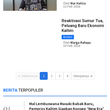
Oleh
Nur Haliza
12 Feb 2026
Reaktivasi Sumur Tua,
Peluang Baru Ekonomi
Kaltim
BISNIS
Oleh
Marga Rahayu
10 Feb 2026
← Sebelumnya
1
2
3
4
Selanjutnya →
BERITA
TERPOPULER
Mal Lembuswana Masuki Babak Baru,
01
Pemprov Kaltim Siapkan Konsep “New Era”