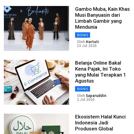
Gambo Muba, Kain Khas
Musi Banyuasin dari
Limbah Gambir yang
Mendunia
BISNIS
Oleh
Hartati
13 Jul 2026
Belanja Online Bakal
Kena Pajak, Ini Toko
yang Mulai Terapkan 1
Agustus
BISNIS
Oleh
Saparuddin
2 Jul 2026
Ekosistem Halal Kunci
Indonesia Jadi
Produsen Global