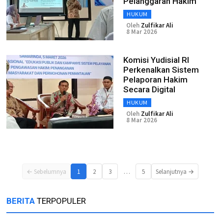
Pelanggaran Hakim
HUKUM
Oleh
Zulfikar Ali
8 Mar 2026
Komisi Yudisial RI
Perkenalkan Sistem
Pelaporan Hakim
Secara Digital
HUKUM
Oleh
Zulfikar Ali
8 Mar 2026
…
← Sebelumnya
1
2
3
5
Selanjutnya →
BERITA
TERPOPULER