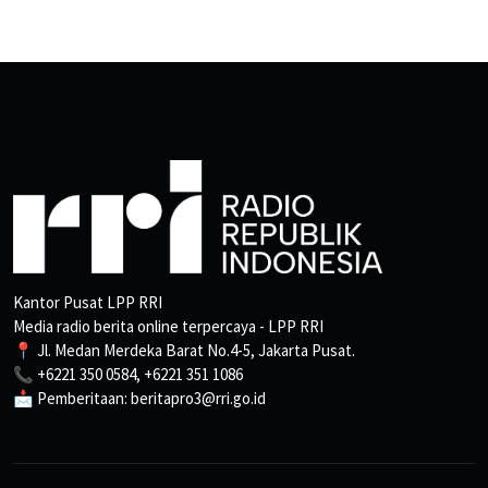
Kantor Pusat LPP RRI
Media radio berita online terpercaya - LPP RRI
📍 Jl. Medan Merdeka Barat No.4-5, Jakarta Pusat.
📞 +6221 350 0584, +6221 351 1086
📩 Pemberitaan: beritapro3@rri.go.id