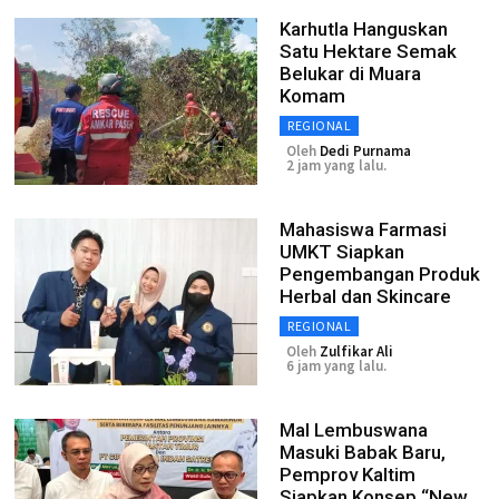
Karhutla Hanguskan
Satu Hektare Semak
Belukar di Muara
Komam
REGIONAL
Oleh
Dedi Purnama
2 jam yang lalu.
Mahasiswa Farmasi
UMKT Siapkan
Pengembangan Produk
Herbal dan Skincare
REGIONAL
Oleh
Zulfikar Ali
6 jam yang lalu.
Mal Lembuswana
Masuki Babak Baru,
Pemprov Kaltim
Siapkan Konsep “New