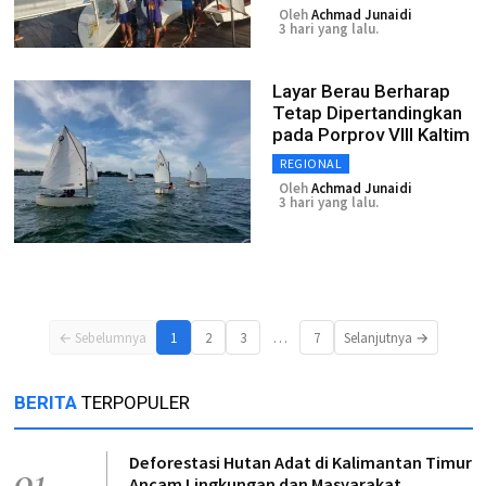
Oleh
Achmad Junaidi
3 hari yang lalu.
Layar Berau Berharap
Tetap Dipertandingkan
pada Porprov VIII Kaltim
REGIONAL
Oleh
Achmad Junaidi
3 hari yang lalu.
…
← Sebelumnya
1
2
3
7
Selanjutnya →
BERITA
TERPOPULER
Deforestasi Hutan Adat di Kalimantan Timur
01
Ancam Lingkungan dan Masyarakat