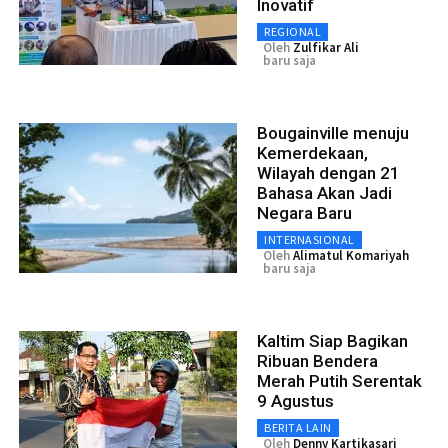
Inovatif
REGIONAL
Oleh
Zulfikar Ali
baru saja
Bougainville menuju
Kemerdekaan,
Wilayah dengan 21
Bahasa Akan Jadi
Negara Baru
INTERNASIONAL
Oleh
Alimatul Komariyah
baru saja
Kaltim Siap Bagikan
Ribuan Bendera
Merah Putih Serentak
9 Agustus
BERITA LAIN
Oleh
Denny Kartikasari