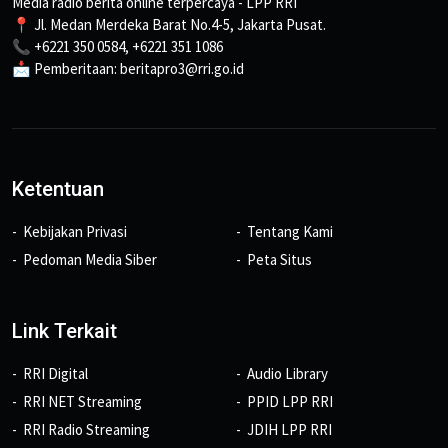
Media radio berita online terpercaya - LPP RRI
📍 Jl. Medan Merdeka Barat No.4-5, Jakarta Pusat.
📞 +6221 350 0584, +6221 351 1086
📩 Pemberitaan: beritapro3@rri.go.id
Ketentuan
Kebijakan Privasi
Tentang Kami
Pedoman Media Siber
Peta Situs
Link Terkait
RRI Digital
Audio Library
RRI NET Streaming
PPID LPP RRI
RRI Radio Streaming
JDIH LPP RRI