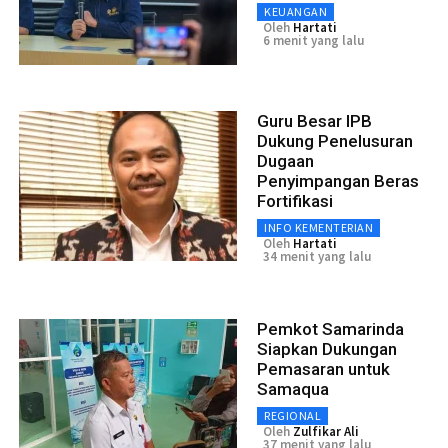
KEUANGAN
Oleh
Hartati
6 menit yang lalu
Guru Besar IPB
Dukung Penelusuran
Dugaan
Penyimpangan Beras
Fortifikasi
INFO KEMENTERIAN
Oleh
Hartati
34 menit yang lalu
Pemkot Samarinda
Siapkan Dukungan
Pemasaran untuk
Samaqua
REGIONAL
Oleh
Zulfikar Ali
37 menit yang lalu