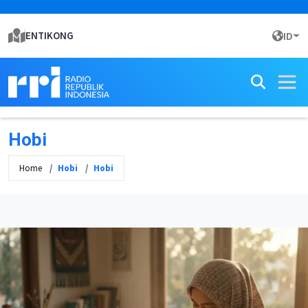
ENTIKONG
ID
Hobi
Home
Hobi
Hobi