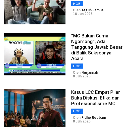
HOBI
Oleh
Teguh Samuel
18 Jun 2026
“MC Bukan Cuma
Ngomong”, Ada
Tanggung Jawab Besar
di Balik Suksesnya
Acara
HOBI
Oleh
Nurjannah
8 Jun 2026
Kasus LCC Empat Pilar
Buka Diskusi Etika dan
Profesionalisme MC
HOBI
Oleh
Fidho Robbani
8 Jun 2026