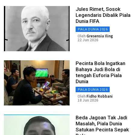
Jules Rimet, Sosok
Legendaris Dibalik Piala
Dunia FIFA
PIALA DUNIA 2026
Oleh
Gresensia Iling
22 Jun 2026
Pecinta Bola Ingatkan
Bahaya Judi Bola di
tengah Euforia Piala
Dunia
PIALA DUNIA 2026
Oleh
Fidho Robbani
18 Jun 2026
Beda Jagoan Tak Jadi
Masalah, Piala Dunia
Satukan Pecinta Sepak