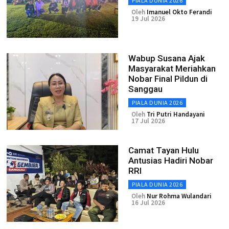
PIALA DUNIA 2026
Oleh
Imanuel Okto Ferandi
19 Jul 2026
Wabup Susana Ajak
Masyarakat Meriahkan
Nobar Final Pildun di
Sanggau
PIALA DUNIA 2026
Oleh
Tri Putri Handayani
17 Jul 2026
Camat Tayan Hulu
Antusias Hadiri Nobar
RRI
PIALA DUNIA 2026
Oleh
Nur Rohma Wulandari
16 Jul 2026