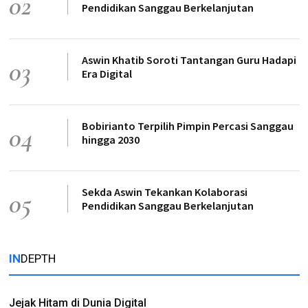
02
Pendidikan Sanggau Berkelanjutan
Aswin Khatib Soroti Tantangan Guru Hadapi
03
Era Digital
Bobirianto Terpilih Pimpin Percasi Sanggau
04
hingga 2030
Sekda Aswin Tekankan Kolaborasi
05
Pendidikan Sanggau Berkelanjutan
IN
DEPTH
Jejak Hitam di Dunia Digital