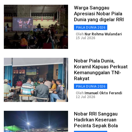
Warga Sanggau
Apresiasi Nobar Piala
Dunia yang digelar RRI
PIALA DUNIA 2026
Oleh
Nur Rohma Wulandari
15 Jul 2026
Nobar Piala Dunia,
Koramil Kapuas Perkuat
Kemanunggalan TNI-
Rakyat
PIALA DUNIA 2026
Oleh
Imanuel Okto Ferandi
12 Jul 2026
Nobar RRI Sanggau
Hadirkan Keseruan
Pecinta Sepak Bola