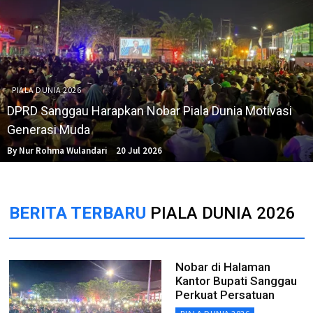
PIALA DUNIA 2026
DPRD Sanggau Harapkan Nobar Piala Dunia Motivasi
Generasi Muda
By Nur Rohma Wulandari
20 Jul 2026
BERITA TERBARU
PIALA DUNIA 2026
Nobar di Halaman
Kantor Bupati Sanggau
Perkuat Persatuan