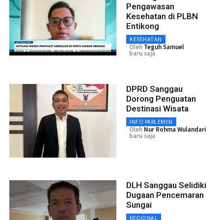
Pengawasan
Kesehatan di PLBN
Entikong
KESEHATAN
Oleh
Teguh Samuel
baru saja
DPRD Sanggau
Dorong Penguatan
Destinasi Wisata
INFO PARLEMEN
Oleh
Nur Rohma Wulandari
baru saja
DLH Sanggau Selidiki
Dugaan Pencemaran
Sungai
REGIONAL