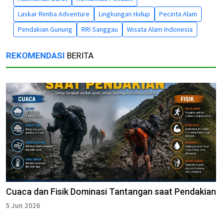
Laskar Rimba Adventure
Lingkungan Hidup
Pecinta Alam
Pendakian Gunung
RRI Sanggau
Wisata Alam Indonesia
REKOMENDASI
BERITA
Cuaca dan Fisik Dominasi Tantangan saat Pendakian
5 Jun 2026