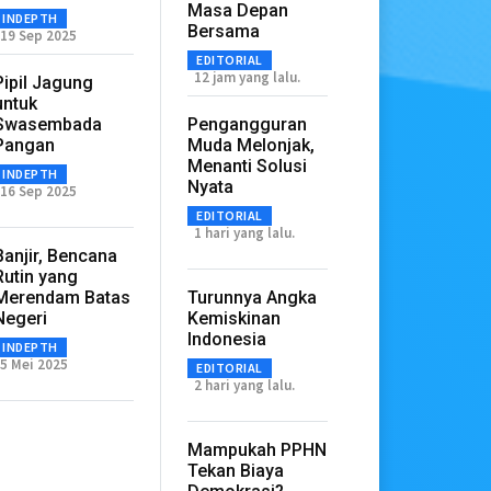
Masa Depan
INDEPTH
Bersama
19 Sep 2025
EDITORIAL
12 jam yang lalu.
Pipil Jagung
untuk
Swasembada
Pengangguran
Pangan
Muda Melonjak,
Menanti Solusi
INDEPTH
Nyata
16 Sep 2025
EDITORIAL
1 hari yang lalu.
Banjir, Bencana
Rutin yang
Merendam Batas
Turunnya Angka
Negeri
Kemiskinan
Indonesia
INDEPTH
5 Mei 2025
EDITORIAL
2 hari yang lalu.
Mampukah PPHN
Tekan Biaya