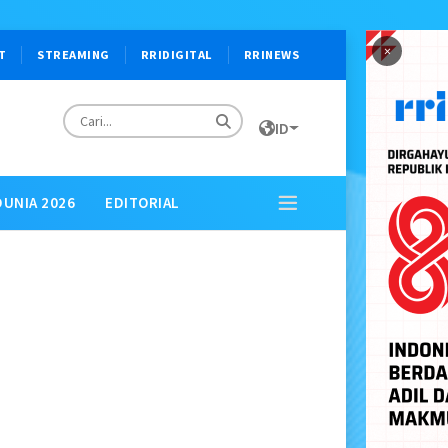
×
T
STREAMING
RRIDIGITAL
RRINEWS
ID
DUNIA 2026
EDITORIAL