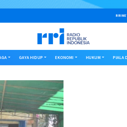
RRINE
AGA
GAYA HIDUP
EKONOMI
HUKUM
PIALA 