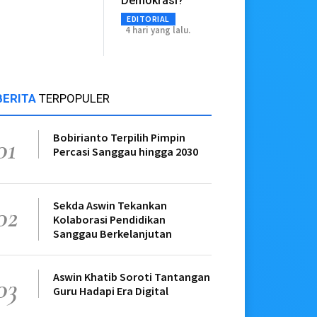
Demokrasi?
EDITORIAL
4 hari yang lalu.
BERITA
TERPOPULER
Bobirianto Terpilih Pimpin
01
Percasi Sanggau hingga 2030
Sekda Aswin Tekankan
02
Kolaborasi Pendidikan
Sanggau Berkelanjutan
Aswin Khatib Soroti Tantangan
03
Guru Hadapi Era Digital