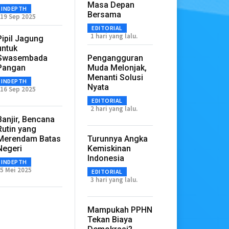
Masa Depan
INDEPTH
Bersama
19 Sep 2025
EDITORIAL
1 hari yang lalu.
Pipil Jagung
untuk
Swasembada
Pengangguran
Pangan
Muda Melonjak,
Menanti Solusi
INDEPTH
Nyata
16 Sep 2025
EDITORIAL
2 hari yang lalu.
Banjir, Bencana
Rutin yang
Merendam Batas
Turunnya Angka
Negeri
Kemiskinan
Indonesia
INDEPTH
5 Mei 2025
EDITORIAL
3 hari yang lalu.
Mampukah PPHN
Tekan Biaya