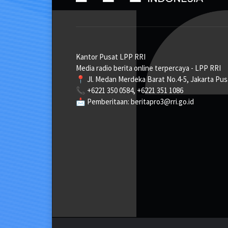
Kantor Pusat LPP RRI
Media radio berita online terpercaya - LPP RRI
📍 Jl. Medan Merdeka Barat No.4-5, Jakarta Pus
📞 +6221 350 0584, +6221 351 1086
📩 Pemberitaan: beritapro3@rri.go.id