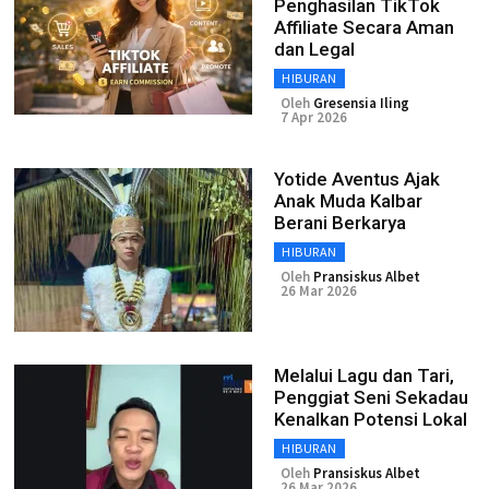
Penghasilan TikTok
Affiliate Secara Aman
dan Legal
HIBURAN
Oleh
Gresensia Iling
7 Apr 2026
Yotide Aventus Ajak
Anak Muda Kalbar
Berani Berkarya
HIBURAN
Oleh
Pransiskus Albet
26 Mar 2026
Melalui Lagu dan Tari,
Penggiat Seni Sekadau
Kenalkan Potensi Lokal
HIBURAN
Oleh
Pransiskus Albet
26 Mar 2026