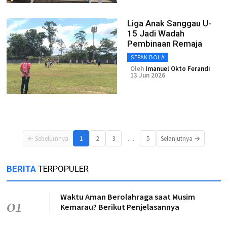
Liga Anak Sanggau U-
15 Jadi Wadah
Pembinaan Remaja
SEPAK BOLA
Oleh
Imanuel Okto Ferandi
13 Jun 2026
…
← Sebelumnya
1
2
3
5
Selanjutnya →
BERITA
TERPOPULER
Waktu Aman Berolahraga saat Musim
01
Kemarau? Berikut Penjelasannya