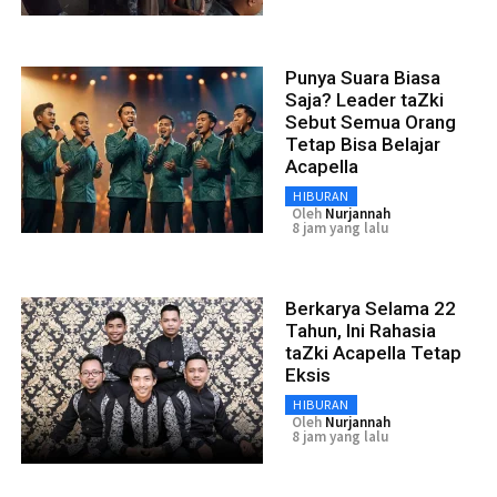
Punya Suara Biasa
Saja? Leader taZki
Sebut Semua Orang
Tetap Bisa Belajar
Acapella
HIBURAN
Oleh
Nurjannah
8 jam yang lalu
Berkarya Selama 22
Tahun, Ini Rahasia
taZki Acapella Tetap
Eksis
HIBURAN
Oleh
Nurjannah
8 jam yang lalu