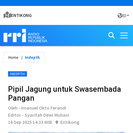
ENTIKONG
ID
Home
Indepth
INDEPTH
Pipil Jagung untuk Swasembada
Pangan
Oleh - Imanuel Okto Ferandi
Editor - Syarifah Dewi Muliani
16 Sep 2025 14:33 WIB
Entikong