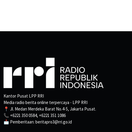
Kantor Pusat LPP RRI
Media radio berita online terpercaya - LPP RRI
📍 Jl. Medan Merdeka Barat No.4-5, Jakarta Pusat.
📞 +6221 350 0584, +6221 351 1086
📩 Pemberitaan: beritapro3@rri.go.id