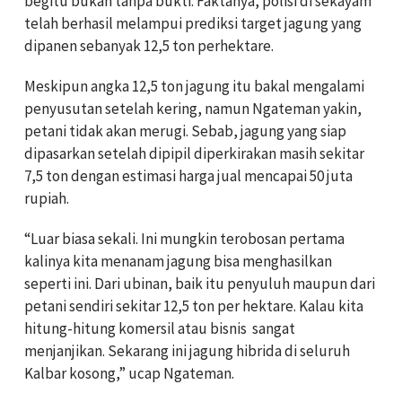
begitu bukan tanpa bukti. Faktanya, polisi di sekayam
telah berhasil melampui prediksi target jagung yang
dipanen sebanyak 12,5 ton perhektare.
Meskipun angka 12,5 ton jagung itu bakal mengalami
penyusutan setelah kering, namun Ngateman yakin,
petani tidak akan merugi. Sebab, jagung yang siap
dipasarkan setelah dipipil diperkirakan masih sekitar
7,5 ton dengan estimasi harga jual mencapai 50 juta
rupiah.
“Luar biasa sekali. Ini mungkin terobosan pertama
kalinya kita menanam jagung bisa menghasilkan
seperti ini. Dari ubinan, baik itu penyuluh maupun dari
petani sendiri sekitar 12,5 ton per hektare. Kalau kita
hitung-hitung komersil atau bisnis sangat
menjanjikan. Sekarang ini jagung hibrida di seluruh
Kalbar kosong,” ucap Ngateman.