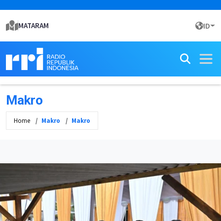
MATARAM
ID
Makro
Home
Makro
Makro