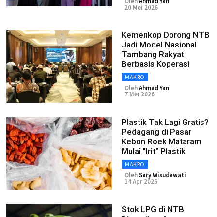
Oleh
Ahmad Yani
20 Mei 2026
Kemenkop Dorong NTB
Jadi Model Nasional
Tambang Rakyat
Berbasis Koperasi
MAKRO
Oleh
Ahmad Yani
7 Mei 2026
Plastik Tak Lagi Gratis?
Pedagang di Pasar
Kebon Roek Mataram
Mulai "Irit" Plastik
MAKRO
Oleh
Sary Wisudawati
14 Apr 2026
Stok LPG di NTB