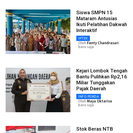
Siswa SMPN 15
Mataram Antusias
Ikuti Pelatihan Dakwah
Interaktif
IPTEK
Oleh
Fenty Chandrasari
baru saja
Kejari Lombok Tengah
Bantu Pulihkan Rp2,16
Miliar Tunggakan
Pajak Daerah
INFO PEMDA
Oleh
Maya Oktariva
baru saja
Stok Beras NTB