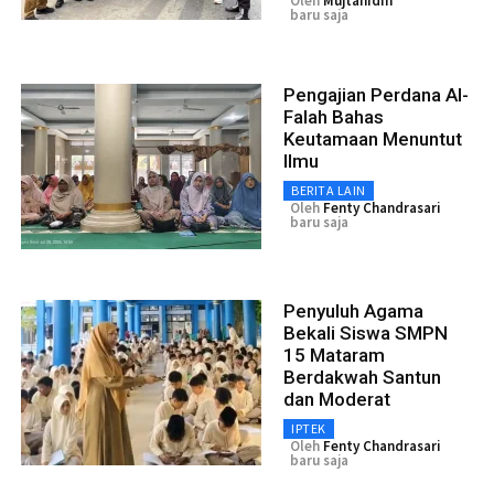
Oleh
Mujtahidin
baru saja
Pengajian Perdana Al-
Falah Bahas
Keutamaan Menuntut
Ilmu
BERITA LAIN
Oleh
Fenty Chandrasari
baru saja
Penyuluh Agama
Bekali Siswa SMPN
15 Mataram
Berdakwah Santun
dan Moderat
IPTEK
Oleh
Fenty Chandrasari
baru saja