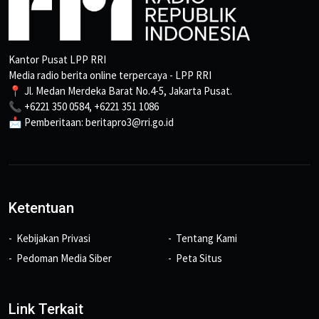
Kantor Pusat LPP RRI
Media radio berita online terpercaya - LPP RRI
📍 Jl. Medan Merdeka Barat No.4-5, Jakarta Pusat.
📞 +6221 350 0584, +6221 351 1086
📩 Pemberitaan: beritapro3@rri.go.id
Ketentuan
Kebijakan Privasi
Tentang Kami
Pedoman Media Siber
Peta Situs
Link Terkait