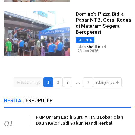
Domino's Pizza Bidik
Pasar NTB, Gerai Kedua
di Mataram Segera
Beroperasi
KULINER
Oleh
Kholil Bisri
28 Jun 2026
…
← Sebelumnya
1
2
3
7
Selanjutnya →
BERITA
TERPOPULER
FKIP Unram Latih Guru MTsN 2 Lobar Olah
01
Daun Kelor Jadi Sabun Mandi Herbal