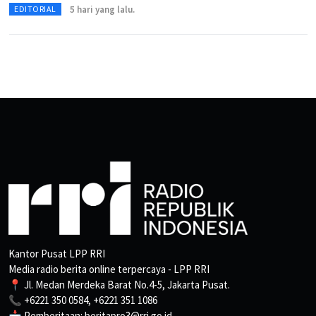
5 hari yang lalu.
EDITORIAL
Kantor Pusat LPP RRI
Media radio berita online terpercaya - LPP RRI
📍 Jl. Medan Merdeka Barat No.4-5, Jakarta Pusat.
📞 +6221 350 0584, +6221 351 1086
📩 Pemberitaan: beritapro3@rri.go.id