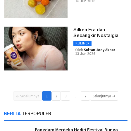
18 Jun 2026
Silken Era dan
Secangkir Nostalgia
KULINER
Oleh
Sultan Jody Akbar
13 Jun 2026
…
← Sebelumnya
1
2
3
7
Selanjutnya →
BERITA
TERPOPULER
Pangdam Merdeka Hadiri Festival Bunga