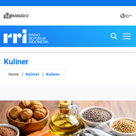
MANADO
ID
Kuliner
Home
Kuliner
Kuliner