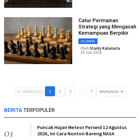
Catur Permainan
Strategi yang Mengasah
Kemampuan Berpikir
OLIMPIK
Oleh
Stanly Kalumata
15 Jun 2026
…
← Sebelumnya
1
2
3
7
Selanjutnya →
BERITA
TERPOPULER
Puncak Hujan Meteor Perseid 12 Agustus
01
2026, Ini Cara Nonton Bareng NASA