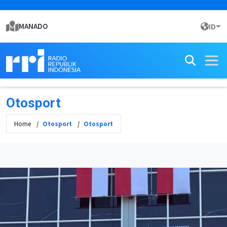
MANADO
ID
Otosport
Home
Otosport
Otosport