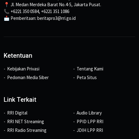
📍 Jl. Medan Merdeka Barat No.4-5, Jakarta Pusat.
📞 +6221 350 0584, +6221 351 1086
📩 Pemberitaan: beritapro3@rri.go.id
Ketentuan
Kebijakan Privasi
Tentang Kami
Pedoman Media Siber
Peta Situs
Link Terkait
RRI Digital
Audio Library
RRI NET Streaming
PPID LPP RRI
RRI Radio Streaming
JDIH LPP RRI