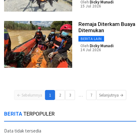
Oleh
Dicky Munadi
15 Jul 2026
Remaja Diterkam Buaya
Ditemukan
BERITA LAIN
Oleh
Dicky Munadi
14 Jul 2026
…
← Sebelumnya
1
2
3
7
Selanjutnya →
BERITA
TERPOPULER
Data tidak tersedia