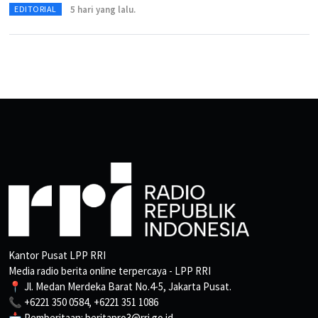
5 hari yang lalu.
EDITORIAL
Kantor Pusat LPP RRI
Media radio berita online terpercaya - LPP RRI
📍 Jl. Medan Merdeka Barat No.4-5, Jakarta Pusat.
📞 +6221 350 0584, +6221 351 1086
📩 Pemberitaan: beritapro3@rri.go.id