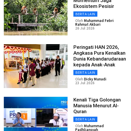
Momentum Jaga
Ekosistem Pesisir
BERITA LAIN
Oleh
Muhammad Febri
Rahmat Akbari
26 Jul 2026
Peringati HAN 2026,
Angkasa Pura Kenalkan
Dunia Kebandarudaraan
kepada Anak-Anak
BERITA LAIN
Oleh
Dicky Munadi
23 Jul 2026
Kenali Tiga Golongan
Manusia Menurut Al-
Quran
BERITA LAIN
Oleh
Muhammad
Padhliansyah