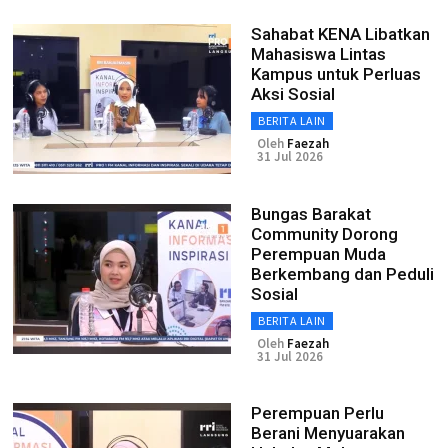
Sahabat KENA Libatkan
Mahasiswa Lintas
Kampus untuk Perluas
Aksi Sosial
BERITA LAIN
Oleh
Faezah
31 Jul 2026
Bungas Barakat
Community Dorong
Perempuan Muda
Berkembang dan Peduli
Sosial
BERITA LAIN
Oleh
Faezah
31 Jul 2026
Perempuan Perlu
Berani Menyuarakan