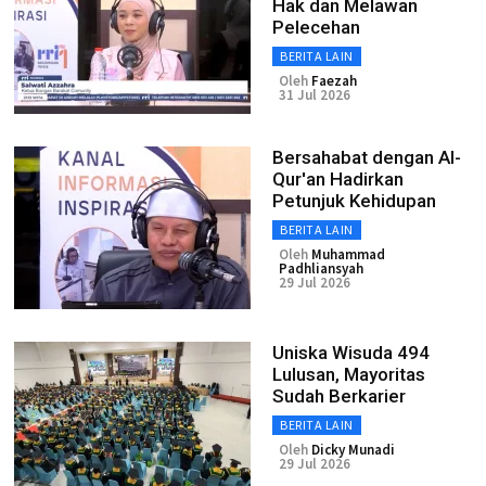
Hak dan Melawan
Pelecehan
BERITA LAIN
Oleh
Faezah
31 Jul 2026
Bersahabat dengan Al-
Qur'an Hadirkan
Petunjuk Kehidupan
BERITA LAIN
Oleh
Muhammad
Padhliansyah
29 Jul 2026
Uniska Wisuda 494
Lulusan, Mayoritas
Sudah Berkarier
BERITA LAIN
Oleh
Dicky Munadi
29 Jul 2026