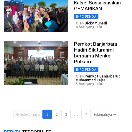
Kalsel Sosialisasikan
GEMARIKAN
INFO PEMDA
Oleh
Dicky Munadi
4 hari yang lalu.
Pemkot Banjarbaru
Hadiri Silaturahmi
bersama Menko
Polkam
INFO PEMDA
Oleh
Pemkot Banjarbaru :
Muhammad Fajar
5 hari yang lalu.
…
← Sebelumnya
1
2
3
7
Selanjutnya →