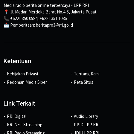
Media radio berita online terpercaya - LPP RRI
📍 Jl. Medan Merdeka Barat No.4-5, Jakarta Pusat.
📞 +6221 350 0584, +6221 351 1086
📩 Pemberitaan: beritapro3@rri.go.id
Ketentuan
Kebijakan Privasi
Tentang Kami
Pedoman Media Siber
Peta Situs
Link Terkait
RRI Digital
Audio Library
RRI NET Streaming
PPID LPP RRI
RRI Radio Streaming
JDIH LPP RRI