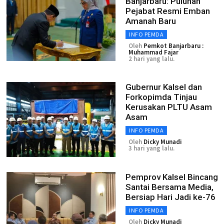
Banjarbaru: Puluhan
Pejabat Resmi Emban
Amanah Baru
INFO PEMDA
Oleh
Pemkot Banjarbaru :
Muhammad Fajar
2 hari yang lalu.
Gubernur Kalsel dan
Forkopimda Tinjau
Kerusakan PLTU Asam
Asam
INFO PEMDA
Oleh
Dicky Munadi
3 hari yang lalu.
Pemprov Kalsel Bincang
Santai Bersama Media,
Bersiap Hari Jadi ke-76
INFO PEMDA
Oleh
Dicky Munadi