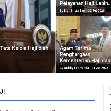
Pelayanan Haji Lebih
Profesional
By Elan Silvia Sari
31 Jul 2026
INFO HAJI
Tata Kelola Haji oleh
Agam Terima
Penghargaan
Kementerian Haji dan
Umrah Republik
By Bobby Febrianda
31 Jul 2026
Indonesia
JI