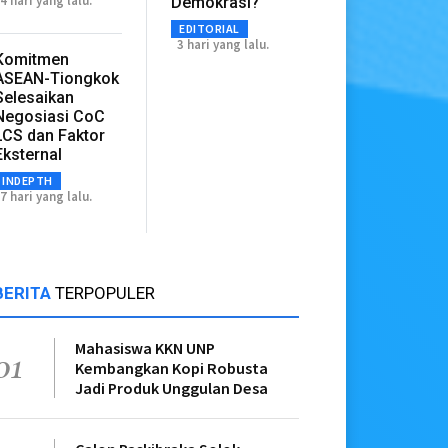
4 hari yang lalu.
Demokrasi?
EDITORIAL
3 hari yang lalu.
Komitmen
ASEAN-Tiongkok
Selesaikan
Negosiasi CoC
LCS dan Faktor
Eksternal
INDEPTH
7 hari yang lalu.
BERITA
TERPOPULER
Mahasiswa KKN UNP
01
Kembangkan Kopi Robusta
Jadi Produk Unggulan Desa