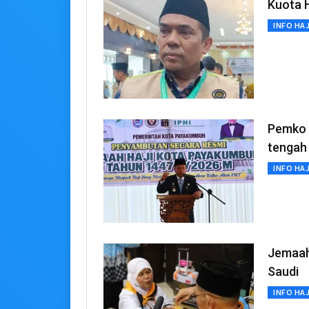
Kuota 
INFO HAJ
Pemko 
tengah
INFO HAJ
Jemaah 
Saudi
INFO HAJ