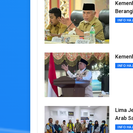
Kemenh
Berangk
INFO HAJ
Kemenh
INFO HAJ
Lima Je
Arab S
INFO HAJ