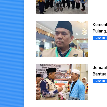
Kemenh
Pulang,
INFO HAJ
Jemaah
Bantuan
INFO HAJ