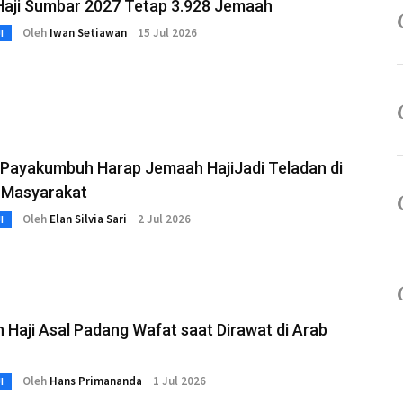
Haji Sumbar 2027 Tetap 3.928 Jemaah
Oleh
Iwan Setiawan
15 Jul 2026
I
Payakumbuh Harap Jemaah HajiJadi Teladan di
 Masyarakat
Oleh
Elan Silvia Sari
2 Jul 2026
I
Haji Asal Padang Wafat saat Dirawat di Arab
Oleh
Hans Primananda
1 Jul 2026
I