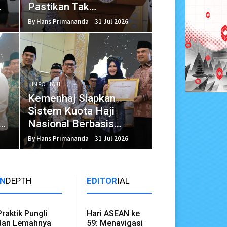
Pastikan Tak
Memberatkan Jemaah
By Hans Primananda
31 Jul 2026
INFO HAJI
Kemenhaj Siapkan
Sistem Kuota Haji
Nasional Berbasis
Waiting List
By Hans Primananda
31 Jul 2026
IN
DEPTH
EDITOR
IAL
Praktik Pungli
Hari ASEAN ke
dan Lemahnya
59: Menavigasi