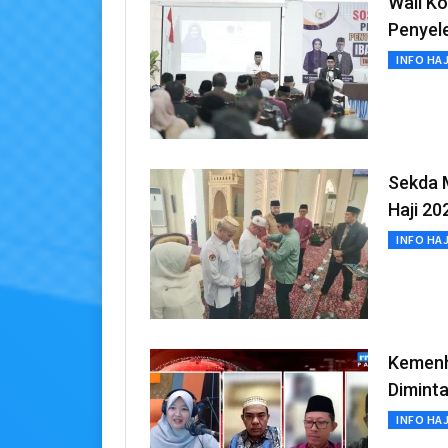
Wali Ko
Penyel
INFO HAJ
Sekda 
Haji 20
INFO HAJ
Kemenh
Diminta
INFO HAJ