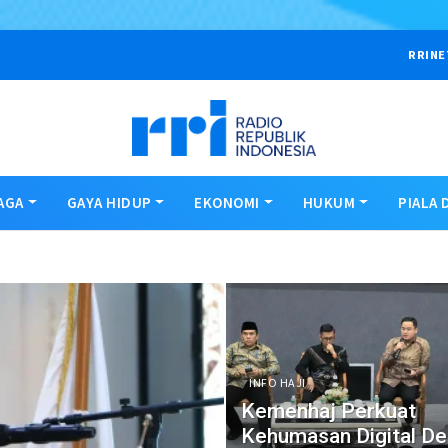
RRINE
AGA
GAYA HIDUP
EKONOMI
HUKUM
PIALA 
INFO HAJI
Kemenhaj Perkuat
Kehumasan Digital D