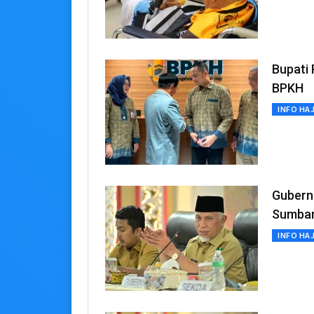
Bupati
BPKH
INFO HAJ
Gubern
Sumba
INFO HAJ