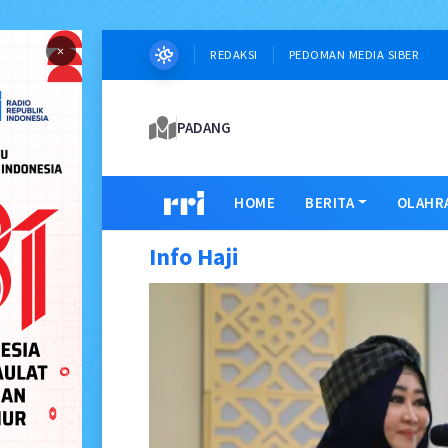
×
REDAKSI
PEDOMAN MEDIA SIBER
PADANG
HOME
BERITA
OLAHR
Info Haji