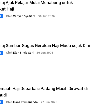
aj Ajak Pelajar Mulai Menabung untuk
at Haji
Oleh
Vebyan Syafitra
30 Jun 2026
I
aj Sumbar Gagas Gerakan Haji Muda sejak Dini
Oleh
Elan Silvia Sari
30 Jun 2026
I
maah Haji Debarkasi Padang Masih Dirawat di
audi
Oleh
Hans Primananda
27 Jun 2026
I