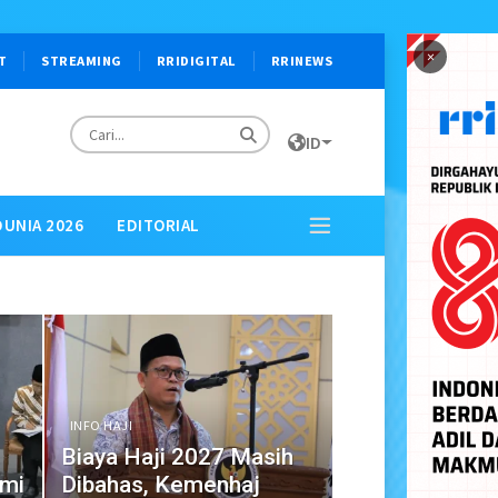
×
T
STREAMING
RRIDIGITAL
RRINEWS
ID
DUNIA 2026
EDITORIAL
INFO HAJI
Biaya Haji 2027 Masih
emi
Dibahas, Kemenhaj