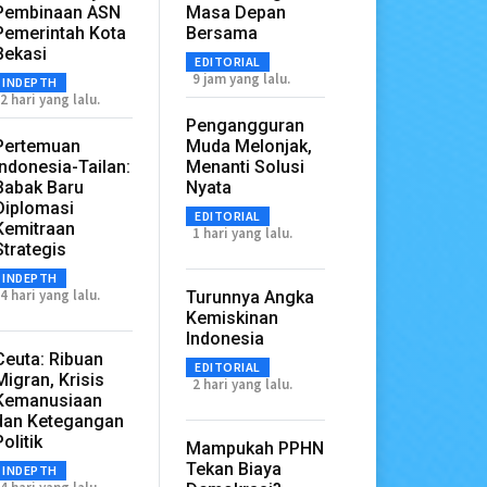
Pembinaan ASN
Masa Depan
Pemerintah Kota
Bersama
Bekasi
EDITORIAL
9 jam yang lalu.
INDEPTH
2 hari yang lalu.
Pengangguran
Pertemuan
Muda Melonjak,
Indonesia-Tailan:
Menanti Solusi
Babak Baru
Nyata
Diplomasi
EDITORIAL
Kemitraan
1 hari yang lalu.
Strategis
INDEPTH
4 hari yang lalu.
Turunnya Angka
Kemiskinan
Indonesia
Ceuta: Ribuan
EDITORIAL
Migran, Krisis
2 hari yang lalu.
Kemanusiaan
dan Ketegangan
Politik
Mampukah PPHN
Tekan Biaya
INDEPTH