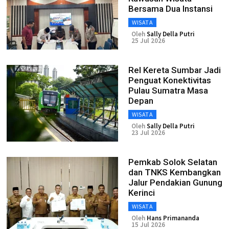
Bersama Dua Instansi
WISATA
Oleh
Sally Della Putri
25 Jul 2026
Rel Kereta Sumbar Jadi
Penguat Konektivitas
Pulau Sumatra Masa
Depan
WISATA
Oleh
Sally Della Putri
23 Jul 2026
Pemkab Solok Selatan
dan TNKS Kembangkan
Jalur Pendakian Gunung
Kerinci
WISATA
Oleh
Hans Primananda
15 Jul 2026