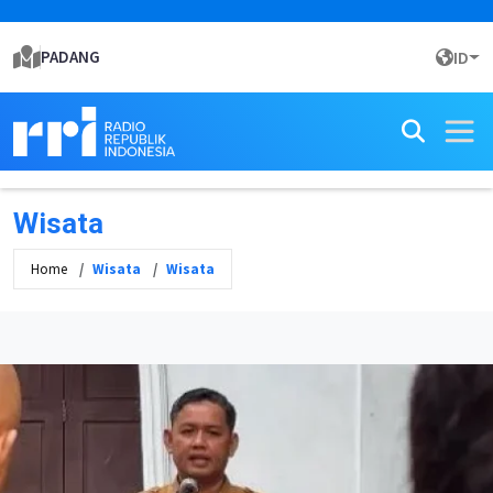
PADANG
ID
Wisata
Home
Wisata
Wisata