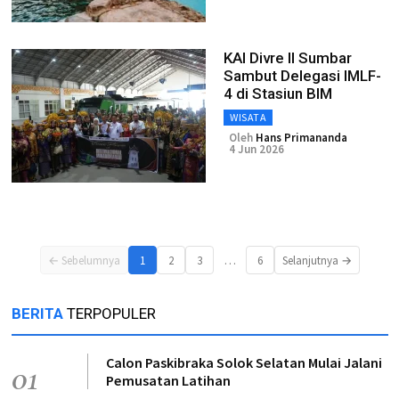
KAI Divre II Sumbar
Sambut Delegasi IMLF-
4 di Stasiun BIM
WISATA
Oleh
Hans Primananda
4 Jun 2026
…
← Sebelumnya
1
2
3
6
Selanjutnya →
BERITA
TERPOPULER
Calon Paskibraka Solok Selatan Mulai Jalani
01
Pemusatan Latihan