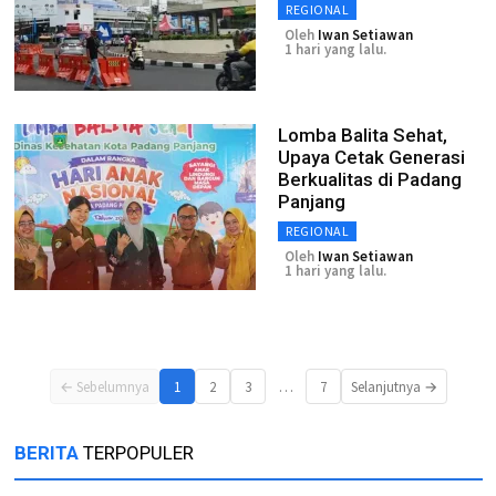
REGIONAL
Oleh
Iwan Setiawan
1 hari yang lalu.
Lomba Balita Sehat,
Upaya Cetak Generasi
Berkualitas di Padang
Panjang
REGIONAL
Oleh
Iwan Setiawan
1 hari yang lalu.
…
← Sebelumnya
1
2
3
7
Selanjutnya →
BERITA
TERPOPULER