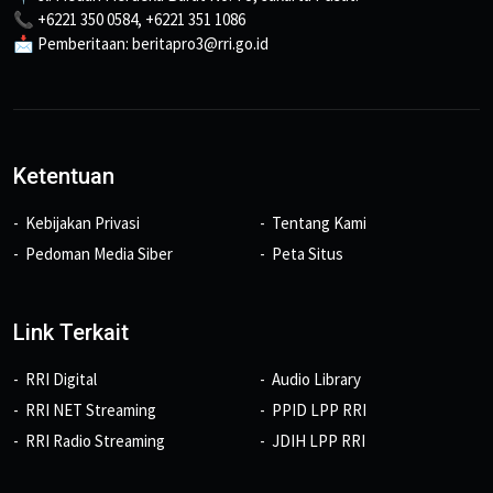
📞 +6221 350 0584, +6221 351 1086
📩 Pemberitaan: beritapro3@rri.go.id
Ketentuan
Kebijakan Privasi
Tentang Kami
Pedoman Media Siber
Peta Situs
Link Terkait
RRI Digital
Audio Library
RRI NET Streaming
PPID LPP RRI
RRI Radio Streaming
JDIH LPP RRI