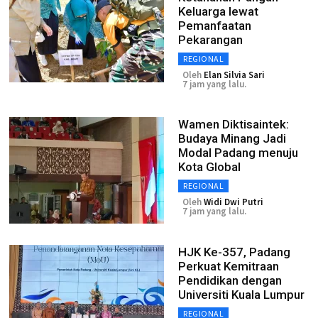
Keluarga lewat
Pemanfaatan
Pekarangan
REGIONAL
Oleh
Elan Silvia Sari
7 jam yang lalu.
Wamen Diktisaintek:
Budaya Minang Jadi
Modal Padang menuju
Kota Global
REGIONAL
Oleh
Widi Dwi Putri
7 jam yang lalu.
HJK Ke-357, Padang
Perkuat Kemitraan
Pendidikan dengan
Universiti Kuala Lumpur
REGIONAL