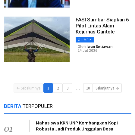
FASI Sumbar Siapkan 6
Pilot Lintas Alam
Kejurnas Gantole
OLIMPIK
Oleh
Iwan Setiawan
24 Jul 2026
…
← Sebelumnya
1
2
3
10
Selanjutnya →
BERITA
TERPOPULER
Mahasiswa KKN UNP Kembangkan Kopi
01
Robusta Jadi Produk Unggulan Desa