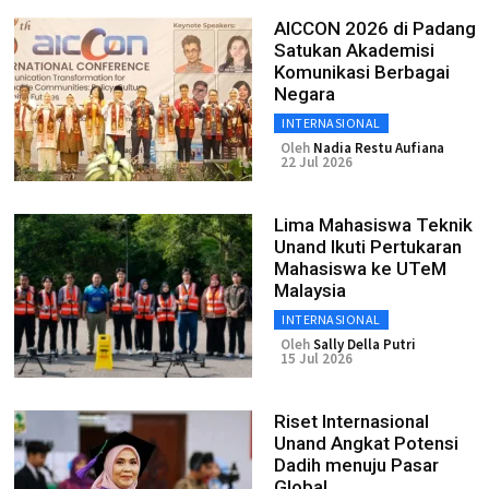
AICCON 2026 di Padang
Satukan Akademisi
Komunikasi Berbagai
Negara
INTERNASIONAL
Oleh
Nadia Restu Aufiana
22 Jul 2026
Lima Mahasiswa Teknik
Unand Ikuti Pertukaran
Mahasiswa ke UTeM
Malaysia
INTERNASIONAL
Oleh
Sally Della Putri
15 Jul 2026
Riset Internasional
Unand Angkat Potensi
Dadih menuju Pasar
Global