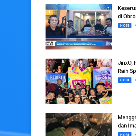
Keseru
di Obr
HOBI
JinxO, 
Raih Sp
HOBI
Mengga
dan Ima
HOBI