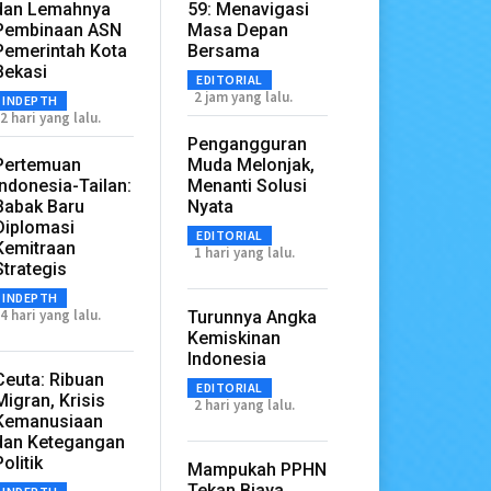
dan Lemahnya
59: Menavigasi
Pembinaan ASN
Masa Depan
Pemerintah Kota
Bersama
Bekasi
EDITORIAL
2 jam yang lalu.
INDEPTH
2 hari yang lalu.
Pengangguran
Pertemuan
Muda Melonjak,
Indonesia-Tailan:
Menanti Solusi
Babak Baru
Nyata
Diplomasi
EDITORIAL
Kemitraan
1 hari yang lalu.
Strategis
INDEPTH
4 hari yang lalu.
Turunnya Angka
Kemiskinan
Indonesia
Ceuta: Ribuan
EDITORIAL
Migran, Krisis
2 hari yang lalu.
Kemanusiaan
dan Ketegangan
Politik
Mampukah PPHN
Tekan Biaya