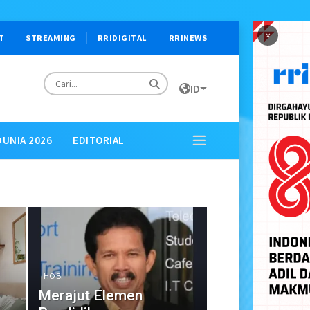
×
T
STREAMING
RRIDIGITAL
RRINEWS
ID
DUNIA 2026
EDITORIAL
HOBI
Merajut Elemen