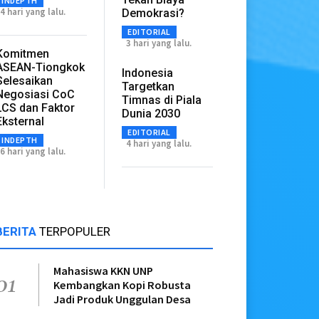
INDEPTH
4 hari yang lalu.
Demokrasi?
EDITORIAL
3 hari yang lalu.
Komitmen
ASEAN-Tiongkok
Indonesia
Selesaikan
Targetkan
Negosiasi CoC
Timnas di Piala
LCS dan Faktor
Dunia 2030
Eksternal
EDITORIAL
INDEPTH
4 hari yang lalu.
6 hari yang lalu.
BERITA
TERPOPULER
Mahasiswa KKN UNP
01
Kembangkan Kopi Robusta
Jadi Produk Unggulan Desa