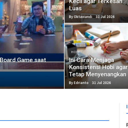
Kecil agar Terkesan
Luas
By Oktaviandi
31 Jul 2026
HOBI
 Board Game saat
Ini Cara Menjaga
Konsistensi Hobi agar
Tetap Menyenangkan
By Edrianto
31 Jul 2026