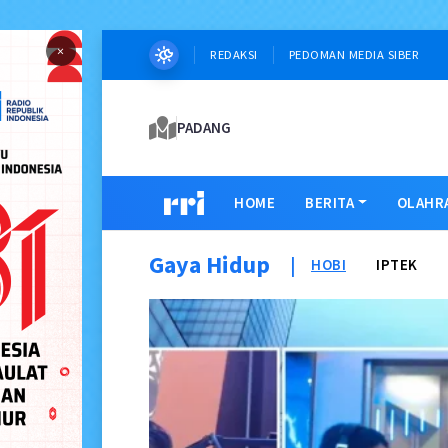
×
REDAKSI
PEDOMAN MEDIA SIBER
PADANG
HOME
BERITA
OLAHR
Gaya Hidup
|
HOBI
IPTEK