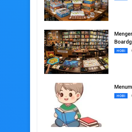
Mengen
Board
HOBI
Menumb
HOBI