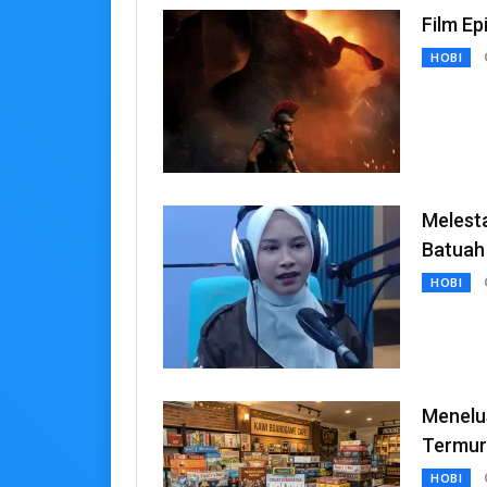
Film Ep
HOBI
Melest
Batuah
HOBI
Menelu
Termur
HOBI