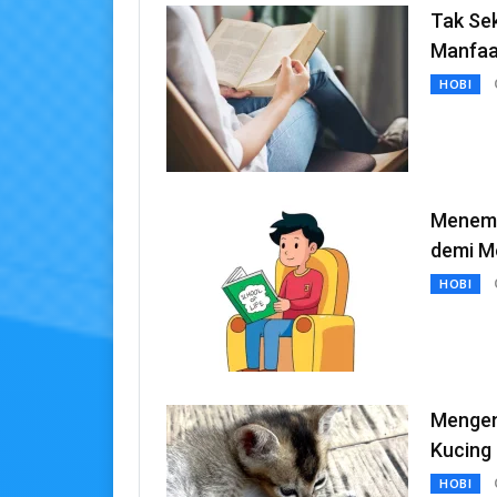
Tak Se
Manfaa
HOBI
Menemu
demi Me
HOBI
Mengen
Kucing
HOBI