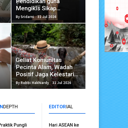
Pendidikan guna
Mengikis Sikap
Individualis Peserta
By Sridarni
31 Jul 2026
Didik
HOBI
Geliat Komunitas
Pecinta Alam, Wadah
Positif Jaga Kelestarian
Lingkungan
By Robbi Hakhiardy
31 Jul 2026
IN
DEPTH
EDITOR
IAL
Praktik Pungli
Hari ASEAN ke