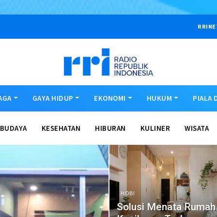
RRINE
AGA
GAYA HIDUP
EKONOMI
HUKUM
PIALA 
BUDAYA
KESEHATAN
HIBURAN
KULINER
WISATA
HOBI
Solusi Menata Rumah