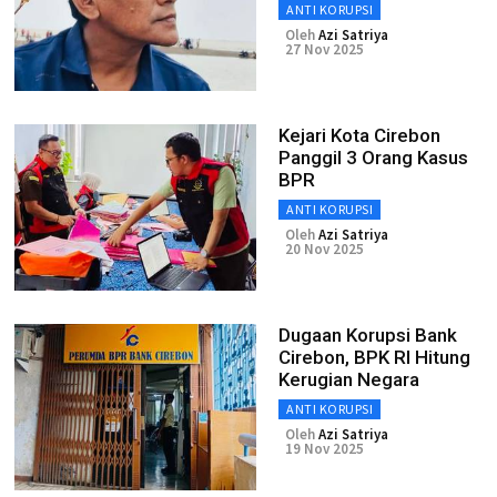
ANTI KORUPSI
Oleh
Azi Satriya
27 Nov 2025
Kejari Kota Cirebon
Panggil 3 Orang Kasus
BPR
ANTI KORUPSI
Oleh
Azi Satriya
20 Nov 2025
Dugaan Korupsi Bank
Cirebon, BPK RI Hitung
Kerugian Negara
ANTI KORUPSI
Oleh
Azi Satriya
19 Nov 2025