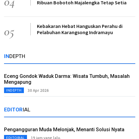
04
Ribuan Bobotoh Majalengka Tetap Setia
Kebakaran Hebat Hanguskan Perahu di
05
Pelabuhan Karangsong Indramayu
IN
DEPTH
Eceng Gondok Waduk Darma: Wisata Tumbuh, Masalah
Mengapung
30 Apr 2026
INDEPTH
EDITOR
IAL
Pengangguran Muda Melonjak, Menanti Solusi Nyata
19 jam yang lalu.
EDITORIAL