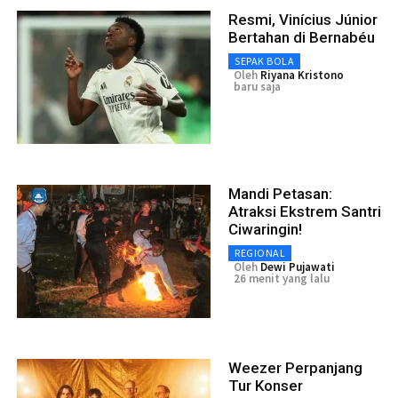
Resmi, Vinícius Júnior
Bertahan di Bernabéu
SEPAK BOLA
Oleh
Riyana Kristono
baru saja
Mandi Petasan:
Atraksi Ekstrem Santri
Ciwaringin!
REGIONAL
Oleh
Dewi Pujawati
26 menit yang lalu
Weezer Perpanjang
Tur Konser