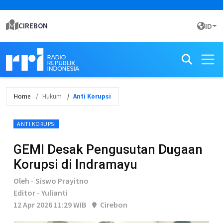
CIREBON
ID
Home
Hukum
Anti Korupsi
ANTI KORUPSI
GEMI Desak Pengusutan Dugaan
Korupsi di Indramayu
Oleh - Siswo Prayitno
Editor - Yulianti
12 Apr 2026 11:29 WIB
Cirebon