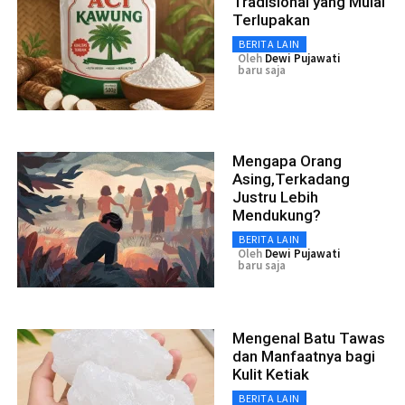
Tradisional yang Mulai
Terlupakan
BERITA LAIN
Oleh
Dewi Pujawati
baru saja
Mengapa Orang
Asing,Terkadang
Justru Lebih
Mendukung?
BERITA LAIN
Oleh
Dewi Pujawati
baru saja
Mengenal Batu Tawas
dan Manfaatnya bagi
Kulit Ketiak
BERITA LAIN