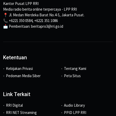
Kantor Pusat LPP RRI
Media radio berita online terpercaya - LPP RRI
📍 Jl. Medan Merdeka Barat No.4-5, Jakarta Pusat.
📞 +6221 350 0584, +6221 351 1086
📩 Pemberitaan: beritapro3@rri.go.id
Ketentuan
Kebijakan Privasi
Tentang Kami
Pedoman Media Siber
Peta Situs
Link Terkait
RRI Digital
Audio Library
RRI NET Streaming
PPID LPP RRI