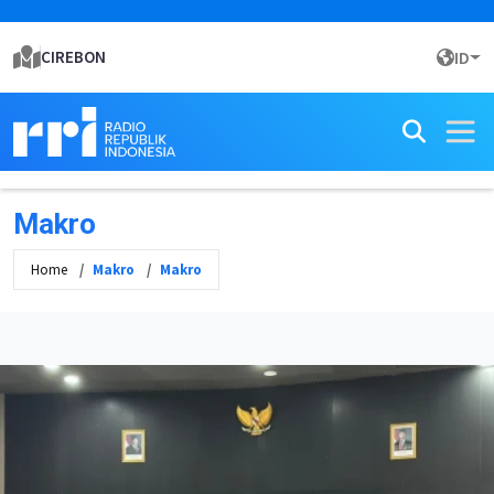
CIREBON
ID
Makro
Home
Makro
Makro