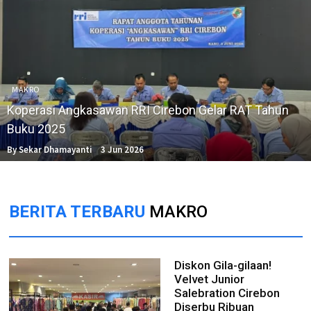
MAKRO
Koperasi Angkasawan RRI Cirebon Gelar RAT Tahun
Buku 2025
By Sekar Dhamayanti
3 Jun 2026
BERITA TERBARU
MAKRO
Diskon Gila-gilaan!
Velvet Junior
Salebration Cirebon
Diserbu Ribuan