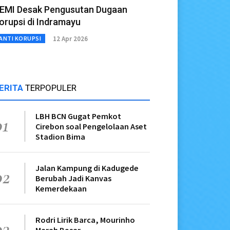
EMI Desak Pengusutan Dugaan
orupsi di Indramayu
12 Apr 2026
ANTI KORUPSI
ERITA
TERPOPULER
LBH BCN Gugat Pemkot
01
Cirebon soal Pengelolaan Aset
Stadion Bima
Jalan Kampung di Kadugede
02
Berubah Jadi Kanvas
Kemerdekaan
Rodri Lirik Barca, Mourinho
03