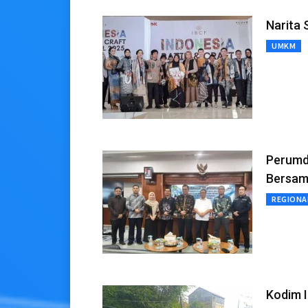
Narita 
UMKM
Perumda
Bersam
REGIONA
Kodim 