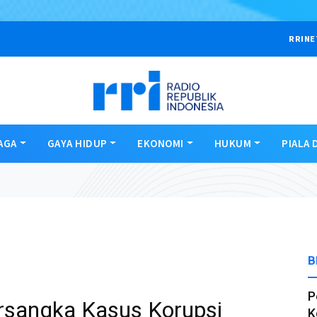
RRINE
AGA
GAYA HIDUP
EKONOMI
HUKUM
PIALA 
B
P
ersangka Kasus Korupsi
K