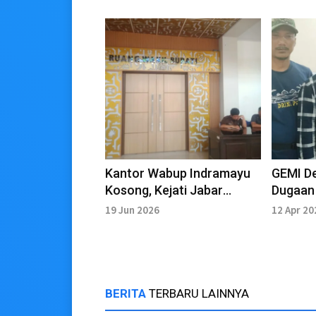
Kantor Wabup Indramayu
GEMI D
Kosong, Kejati Jabar
Dugaan 
Jadwalkan Pemanggilan
Indram
19 Jun 2026
12 Apr 20
Ulang
BERITA
TERBARU LAINNYA