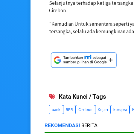
Selanjutnya terhadap ketiga tersangka 
Cirebon.
”Kemudian Untuk sementara seperti y
tersangka, selalu ada kemungkinan ada 
Kata Kunci / Tags
bank
BPR
Cirebon
Kejari
korupsi
REKOMENDASI
BERITA