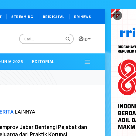
×
T
STREAMING
RRIDIGITAL
RRINEWS
ID
DUNIA 2026
EDITORIAL
ERITA
LAINNYA
emprov Jabar Bentengi Pejabat dan
eluarga dari Praktik Korupsi