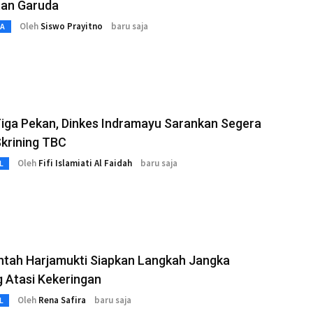
an Garuda
Oleh
Siswo Prayitno
baru saja
TA
iga Pekan, Dinkes Indramayu Sarankan Segera
Skrining TBC
Oleh
Fifi Islamiati Al Faidah
baru saja
L
ntah Harjamukti Siapkan Langkah Jangka
 Atasi Kekeringan
Oleh
Rena Safira
baru saja
L