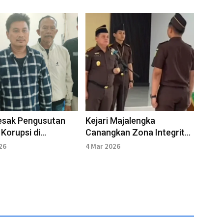
esak Pengusutan
Kejari Majalengka
Korupsi di
Canangkan Zona Integritas
ayu
WBK-WBBM 2026
26
4 Mar 2026