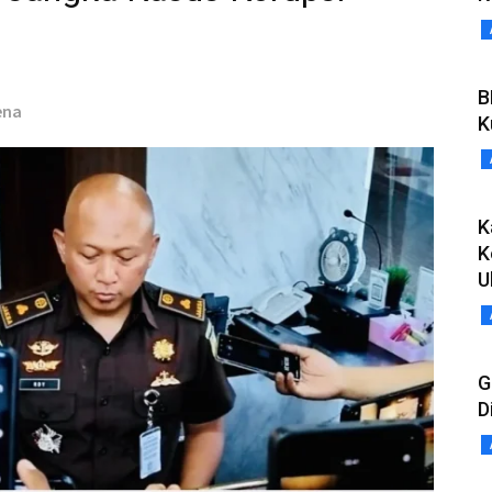
B
ena
K
K
K
U
G
D