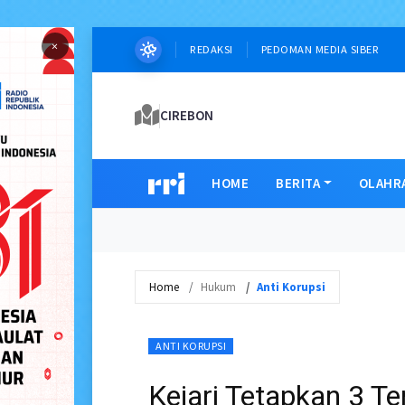
×
REDAKSI
PEDOMAN MEDIA SIBER
CIREBON
HOME
BERITA
OLAHR
Home
Hukum
Anti Korupsi
ANTI KORUPSI
Kejari Tetapkan 3 T