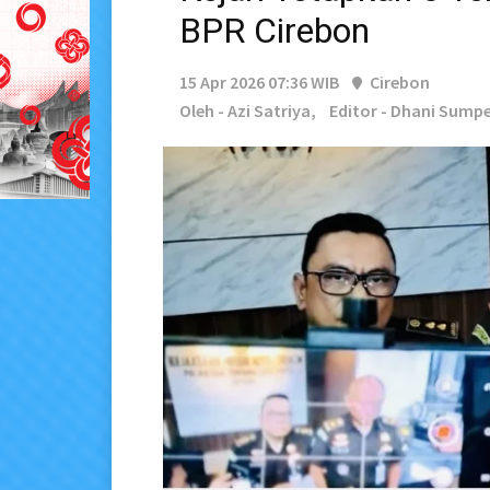
BPR Cirebon
15 Apr 2026 07:36 WIB
Cirebon
Oleh - Azi Satriya,
Editor - Dhani Sump