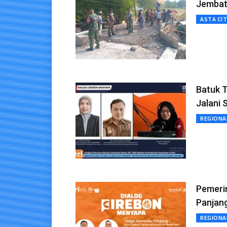
Jembat
ASTA CI
Batuk T
Jalani 
REGIONA
Pemeri
Panjang
REGIONA