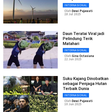
INTERNASIONAL
Oleh
Dewi Pujawati
28 Jul 2025
Daun Teratai Viral jadi
Pelindung Terik
Matahari
INTERNASIONAL
Oleh
Gina Octaviana
22 Jun 2025
Suku Kajang Dinobatkan
sebagai Penjaga Hutan
Terbaik Dunia
INTERNASIONAL
Oleh
Dewi Pujawati
10 Jun 2025