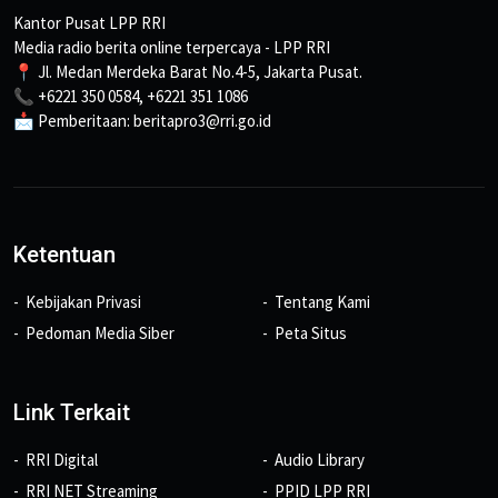
Kantor Pusat LPP RRI
Media radio berita online terpercaya - LPP RRI
📍 Jl. Medan Merdeka Barat No.4-5, Jakarta Pusat.
📞 +6221 350 0584, +6221 351 1086
📩 Pemberitaan: beritapro3@rri.go.id
Ketentuan
Kebijakan Privasi
Tentang Kami
Pedoman Media Siber
Peta Situs
Link Terkait
RRI Digital
Audio Library
RRI NET Streaming
PPID LPP RRI