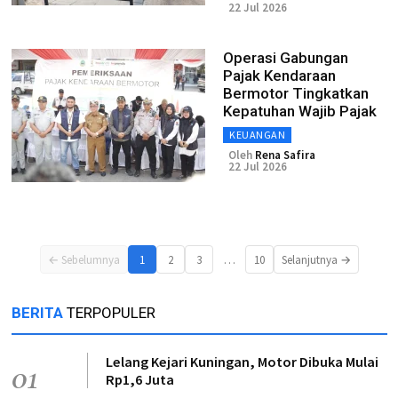
22 Jul 2026
Operasi Gabungan
Pajak Kendaraan
Bermotor Tingkatkan
Kepatuhan Wajib Pajak
KEUANGAN
Oleh
Rena Safira
22 Jul 2026
…
← Sebelumnya
1
2
3
10
Selanjutnya →
BERITA
TERPOPULER
Lelang Kejari Kuningan, Motor Dibuka Mulai
01
Rp1,6 Juta