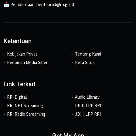
📩 Pemberitaan: beritapro3@rri.go.id
Ketentuan
Kebijakan Privasi
Tentang Kami
Pedoman Media Siber
Peta Situs
Link Terkait
RRI Digital
Audio Library
RRI NET Streaming
PPID LPP RRI
RRI Radio Streaming
JDIH LPP RRI
Get My App