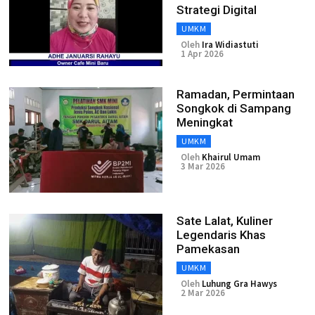
Strategi Digital
UMKM
Oleh
Ira Widiastuti
1 Apr 2026
Ramadan, Permintaan
Songkok di Sampang
Meningkat
UMKM
Oleh
Khairul Umam
3 Mar 2026
Sate Lalat, Kuliner
Legendaris Khas
Pamekasan
UMKM
Oleh
Luhung Gra Hawys
2 Mar 2026