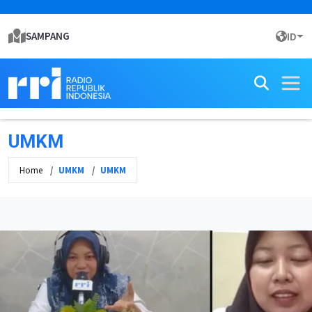
SAMPANG
ID
UMKM
Home
UMKM
UMKM