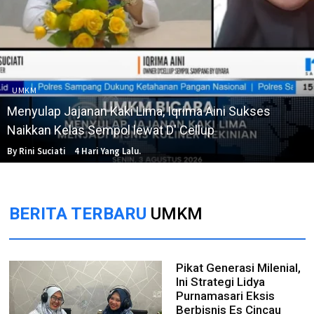
UMKM
Menyulap Jajanan Kaki Lima, Iqrima Aini Sukses
Naikkan Kelas Sempol lewat D' Cellup
By Rini Suciati
4 Hari Yang Lalu.
BERITA TERBARU
UMKM
Pikat Generasi Milenial,
Ini Strategi Lidya
Purnamasari Eksis
Berbisnis Es Cincau