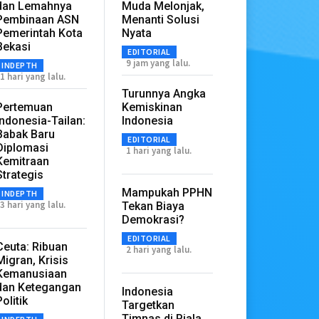
dan Lemahnya
Muda Melonjak,
Pembinaan ASN
Menanti Solusi
Pemerintah Kota
Nyata
Bekasi
EDITORIAL
9 jam yang lalu.
INDEPTH
1 hari yang lalu.
Turunnya Angka
Pertemuan
Kemiskinan
Indonesia-Tailan:
Indonesia
Babak Baru
EDITORIAL
Diplomasi
1 hari yang lalu.
Kemitraan
Strategis
Mampukah PPHN
INDEPTH
3 hari yang lalu.
Tekan Biaya
Demokrasi?
EDITORIAL
Ceuta: Ribuan
2 hari yang lalu.
Migran, Krisis
Kemanusiaan
dan Ketegangan
Indonesia
Politik
Targetkan
Timnas di Piala