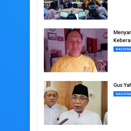
Menyam
Keber
NASIONA
Gus Ya
NASIONA