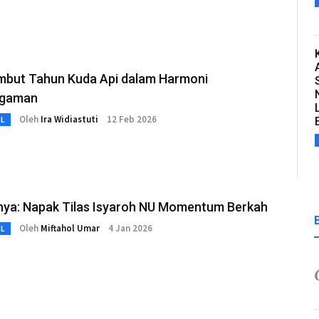
but Tahun Kuda Api dalam Harmoni
agaman
Oleh
Ira Widiastuti
12 Feb 2026
L
hya: Napak Tilas Isyaroh NU Momentum Berkah
Oleh
Miftahol Umar
4 Jan 2026
L