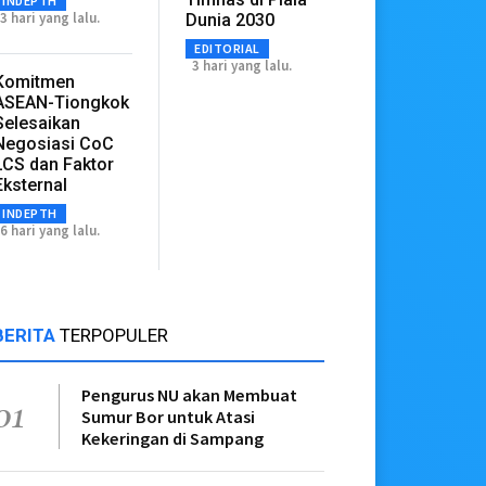
INDEPTH
3 hari yang lalu.
Dunia 2030
EDITORIAL
3 hari yang lalu.
Komitmen
ASEAN-Tiongkok
Selesaikan
Negosiasi CoC
LCS dan Faktor
Eksternal
INDEPTH
6 hari yang lalu.
BERITA
TERPOPULER
Pengurus NU akan Membuat
01
Sumur Bor untuk Atasi
Kekeringan di Sampang