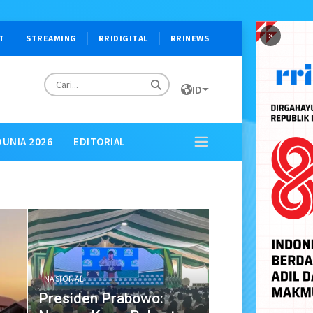
×
T
STREAMING
RRIDIGITAL
RRINEWS
ID
DUNIA 2026
EDITORIAL
NASIONAL
Presiden Prabowo: