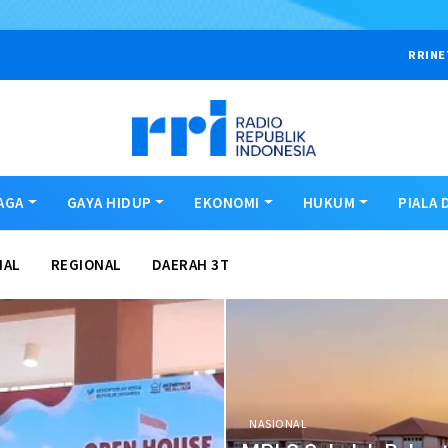
RRINE
AGA
GAYA HIDUP
EKONOMI
HUKUM
PIALA 
NAL
REGIONAL
DAERAH 3T
NASIONAL