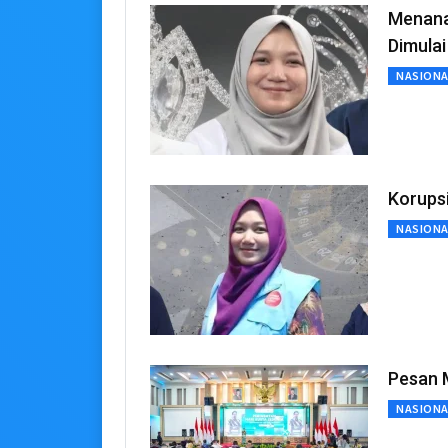
Menana
Dimulai
NASIONA
Korupsi
NASIONA
Pesan M
NASIONA