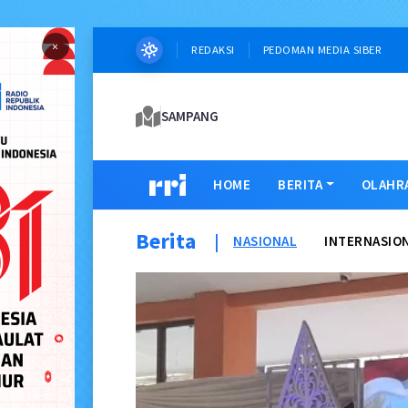
×
REDAKSI
PEDOMAN MEDIA SIBER
SAMPANG
HOME
BERITA
OLAHR
Berita
|
NASIONAL
INTERNASIO