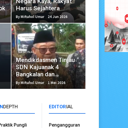
t
Negara Kaya, Rakyat
ok
Harus Sejahtera
By Miftahol Umar
24 Jun 2026
NASIONAL
Mendikdasmen Tinjau
SDN Kajuanak 4
Bangkalan dan
Resmikan Masjid
By Miftahol Umar
1 Mei 2026
IN
DEPTH
EDITOR
IAL
Praktik Pungli
Pengangguran