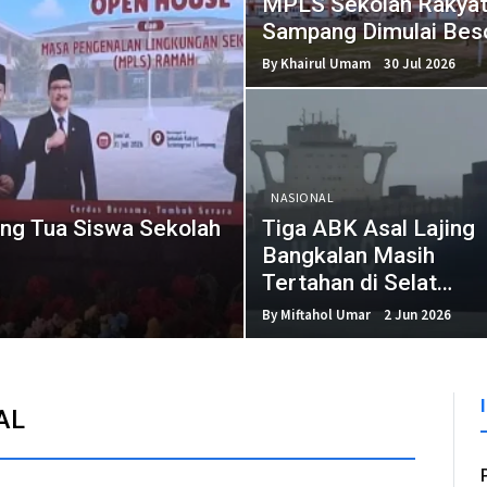
MPLS Sekolah Rakya
Sampang Dimulai Bes
By Khairul Umam
30 Jul 2026
NASIONAL
ng Tua Siswa Sekolah
Tiga ABK Asal Lajing
Bangkalan Masih
Tertahan di Selat
Hormuz
By Miftahol Umar
2 Jun 2026
AL