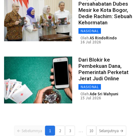
Persahabatan Dubes
Mesir ke Kota Bogor,
Dedie Rachim: Sebuah
Kehormatan
NASIONAL
Oleh
AS RindoRindo
16 Jul 2026
Dari Blokir ke
Pembekuan Dana,
Pemerintah Perketat
Jerat Judi Online
NASIONAL
Oleh
Ade Sri Wahyuni
15 Jul 2026
…
← Sebelumnya
1
2
3
10
Selanjutnya →