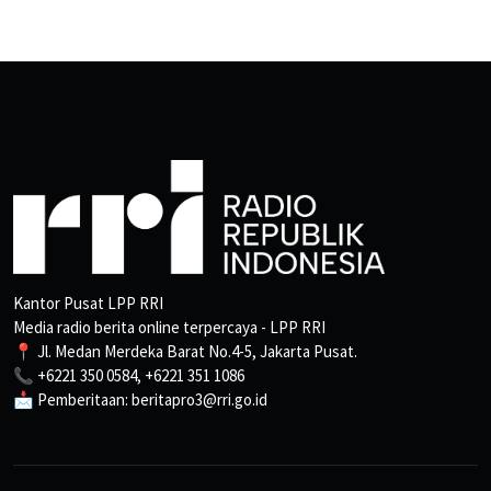
Kantor Pusat LPP RRI
Media radio berita online terpercaya - LPP RRI
📍 Jl. Medan Merdeka Barat No.4-5, Jakarta Pusat.
📞 +6221 350 0584, +6221 351 1086
📩 Pemberitaan: beritapro3@rri.go.id