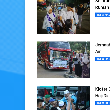
Seluruh
Rumah
INFO HAJ
Jemaah
Air
INFO HAJ
Kloter 
Haji Di
INFO HAJ