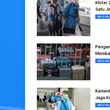
Kloter 
Satu J
INFO HAJ
Pengam
Membaw
INFO HAJ
Kemenh
Jaga K
INFO HAJ