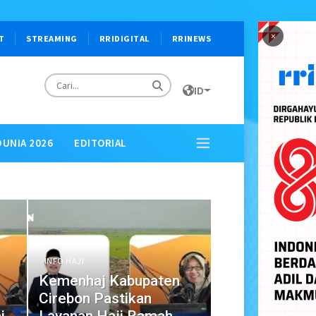
×
T
STREAMING
RRIDIGITAL
RRINEWS
ID
DUNIA 2026
EDITORIAL
INFO HAJI
Kemenhaj Kabupaten
Cirebon Pastikan
i
Layanan Haji Ramah