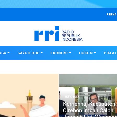
RRINE
AGA
GAYA HIDUP
EKONOMI
HUKUM
PIALA 
INFO HAJI
Kemenhaj Kabupaten
Cirebon Imbau Calon
Jemaah Haji Waspada