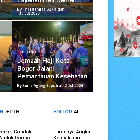
Lansia dan Disabilitas
By Fifi Islamiati Al Faidah
30 Jul 2026
INFO HAJI
Jemaah Haji Kota
Bogor Jalani
,40
Pemantauan Kesehatan
By Sonni Agung Saputra
2 Jul 2026
IN
DEPTH
EDITOR
IAL
Eceng Gondok
Turunnya Angka
Waduk Darma:
Kemiskinan