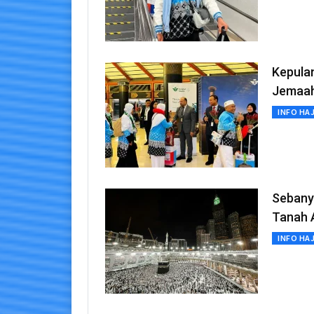
Kepulan
Jemaah
INFO HAJ
Sebany
Tanah A
INFO HAJ