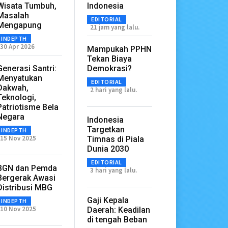
Wisata Tumbuh,
Indonesia
Masalah
EDITORIAL
Mengapung
21 jam yang lalu.
INDEPTH
30 Apr 2026
Mampukah PPHN
Tekan Biaya
Generasi Santri:
Demokrasi?
Menyatukan
EDITORIAL
Dakwah,
2 hari yang lalu.
Teknologi,
Patriotisme Bela
Negara
Indonesia
Targetkan
INDEPTH
15 Nov 2025
Timnas di Piala
Dunia 2030
EDITORIAL
BGN dan Pemda
3 hari yang lalu.
Bergerak Awasi
Distribusi MBG
Gaji Kepala
INDEPTH
10 Nov 2025
Daerah: Keadilan
di tengah Beban