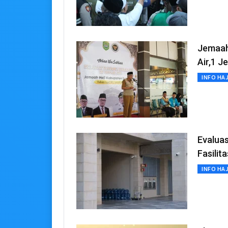
Jemaah
Air,1 J
INFO HAJ
Evaluas
Fasilit
INFO HAJ