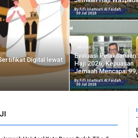
Modus Penipuan
By Fifi Islamiati Al Faidah
30 Jul 2026
INFO HAJI
Evaluasi Pelaksanaan
rtifikat Digital lewat
Haji 2026, Kepuasan
Jemaah Mencapai 99
Persen
By Fifi Islamiati Al Faidah
30 Jul 2026
JI