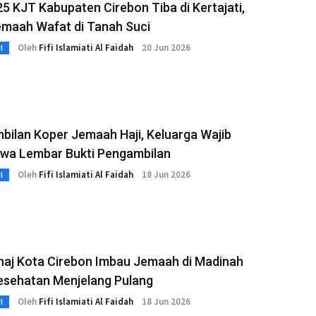
25 KJT Kabupaten Cirebon Tiba di Kertajati,
emaah Wafat di Tanah Suci
Oleh
Fifi Islamiati Al Faidah
20 Jun 2026
I
bilan Koper Jemaah Haji, Keluarga Wajib
a Lembar Bukti Pengambilan
Oleh
Fifi Islamiati Al Faidah
18 Jun 2026
I
aj Kota Cirebon Imbau Jemaah di Madinah
esehatan Menjelang Pulang
Oleh
Fifi Islamiati Al Faidah
18 Jun 2026
I