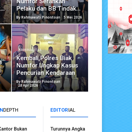
Numfor Serahkan
ke-
Pelaku dan BB Tindak
Pidana Pengeroyokan
By Rahmawati Pinontoan
5 Mei 2026
KRIMINALITAS
Kembali,Polres Biak
n
Numfor Ungkap Kasus
Pencurian Kendaraan
By Rahmawati Pinontoan
28 Apr 2026
IN
DEPTH
EDITOR
IAL
Kantor Bukan
Turunnya Angka