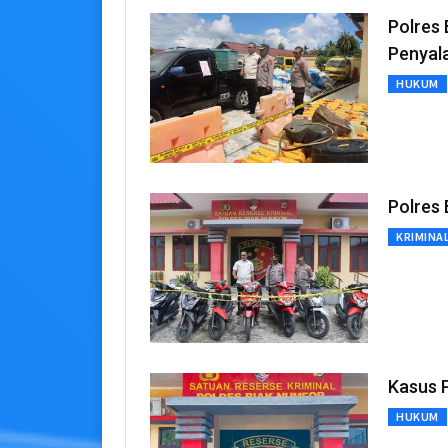
Polres
Penyal
HUKUM
Polres
KRIMINA
Kasus P
HUKUM