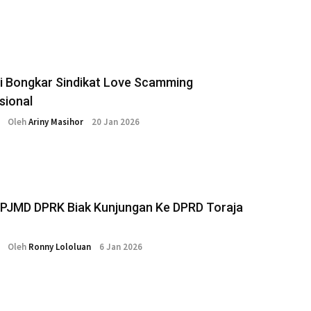
si Bongkar Sindikat Love Scamming
sional
Oleh
Ariny Masihor
20 Jan 2026
RPJMD DPRK Biak Kunjungan Ke DPRD Toraja
Oleh
Ronny Lololuan
6 Jan 2026