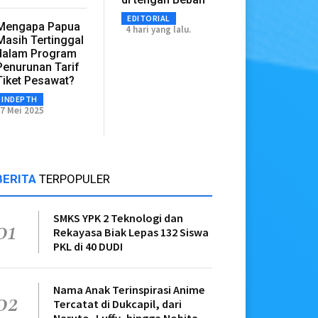
EDITORIAL
Mengapa Papua
4 hari yang lalu.
Masih Tertinggal
dalam Program
Penurunan Tarif
Tiket Pesawat?
INDEPTH
7 Mei 2025
BERITA
TERPOPULER
SMKS YPK 2 Teknologi dan
01
Rekayasa Biak Lepas 132 Siswa
PKL di 40 DUDI
Nama Anak Terinspirasi Anime
02
Tercatat di Dukcapil, dari
Naruto, Luffy, hingga Nobita