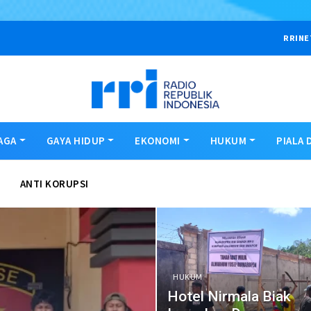
RRINE
AGA
GAYA HIDUP
EKONOMI
HUKUM
PIALA 
ANTI KORUPSI
HUKUM
Hotel Nirmala Biak