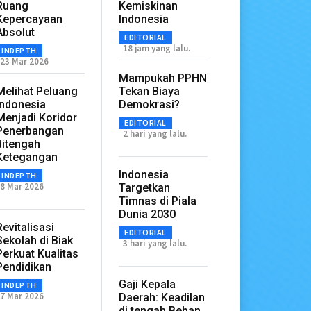
Ruang
Kemiskinan
Kepercayaan
Indonesia
Absolut
EDITORIAL
18 jam yang lalu.
INDEPTH
23 Mar 2026
Mampukah PPHN
Melihat Peluang
Tekan Biaya
Indonesia
Demokrasi?
Menjadi Koridor
EDITORIAL
Penerbangan
2 hari yang lalu.
ditengah
Ketegangan
Indonesia
INDEPTH
8 Mar 2026
Targetkan
Timnas di Piala
Dunia 2030
Revitalisasi
EDITORIAL
Sekolah di Biak
3 hari yang lalu.
Perkuat Kualitas
Pendidikan
Gaji Kepala
INDEPTH
7 Mar 2026
Daerah: Keadilan
di tengah Beban