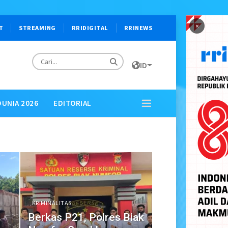
×
T
STREAMING
RRIDIGITAL
RRINEWS
ID
DUNIA 2026
EDITORIAL
KRIMINALITAS
Berkas P21, Polres Biak