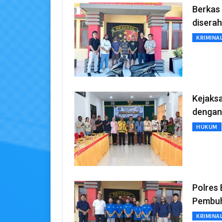
Berkas
diserah
KRIMINA
Kejaks
dengan
HUKUM
Polres
Pembuh
KRIMINA