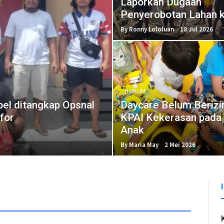
Laporkan Dugaan
Penyerobotan Lahan 
Polisi
By Ronny Lololuan
18 Jul 2026
HUKUM
el ditangkap Opsnal
Daycare Belum Berizi
for
KPAI Kekerasan pada
Anak
By Maria May
2 Mei 2026