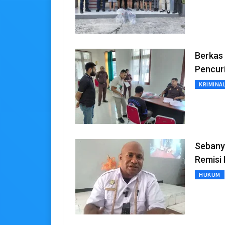
Berkas
Pencur
KRIMINA
Sebany
Remisi I
HUKUM