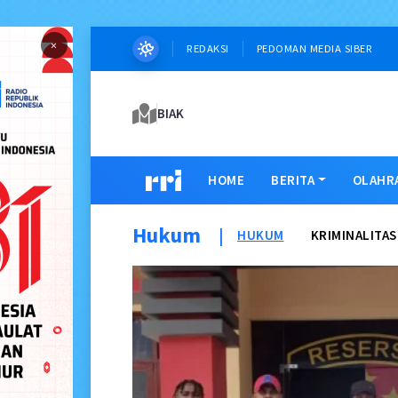
×
REDAKSI
PEDOMAN MEDIA SIBER
BIAK
HOME
BERITA
OLAHR
Hukum
|
HUKUM
KRIMINALITAS