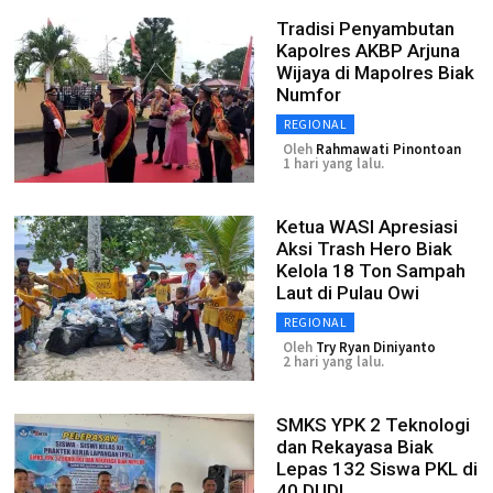
Tradisi Penyambutan
Kapolres AKBP Arjuna
Wijaya di Mapolres Biak
Numfor
REGIONAL
Oleh
Rahmawati Pinontoan
1 hari yang lalu.
Ketua WASI Apresiasi
Aksi Trash Hero Biak
Kelola 18 Ton Sampah
Laut di Pulau Owi
REGIONAL
Oleh
Try Ryan Diniyanto
2 hari yang lalu.
SMKS YPK 2 Teknologi
dan Rekayasa Biak
Lepas 132 Siswa PKL di
40 DUDI